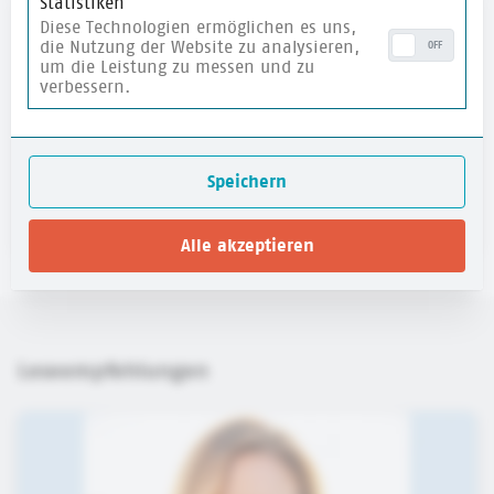
Statistiken
Diese Technologien ermöglichen es uns,
die Nutzung der Website zu analysieren,
OFF
Werte und
um die Leistung zu messen und zu
verbessern.
Demokratiekompetenzen
mehr zum Kriterium
Speichern
Alle akzeptieren
Leseempfehlungen