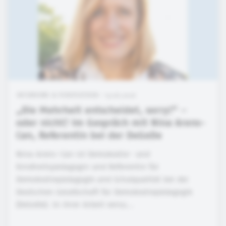
INTERVIEWS & PERSPEKTIVEN • 15.06.2026
„Die Mehrheit entscheidet, sorry!“ –
oder nicht? Im Gespräch mit Nina Arens-
Can, Referentin bei der DeGeDe
Nina Arens-Can ist Demokratie- und
Kindheitspädagogin und Referentin für
Demokratiepädagogik und Schulqualität bei der
Deutschen Gesellschaft für Demokratiepädagogik
(DeGeDe). In ihrer Arbeit versu...