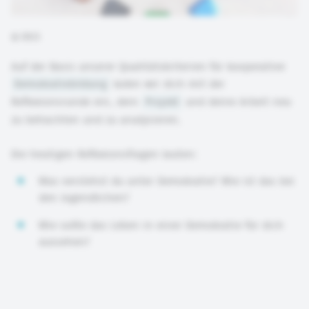
©
DKJS
Auf der Basis unserer Qualitätskriterien für kooperative
Demokratiebildung
laden wir dich mit der
Reflexionsrunde ein, dein
Projekt
und deine Arbeit neu
zu betrachten und zu analysieren.
Die heutigen Reflexionsfragen lauten:
Was verstehst du unter Demokratie? Wie ist das bei
den Jugendlichen?
Wie sollte das Leben in einer Demokratie für dich
aussehen?