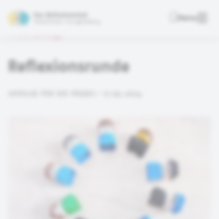
Das Reflexionstool
Menu
Deutsche Kinder- und Jugendstiftung
Alle Beiträge
Reflexionsrunde
IMPULSE FÜR DIE PRAXIS • 17.05.2024