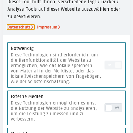
Dieses Tool hilft Ihnen, verschiedene Tags / Tracker /
Analyse-Tools auf dieser Webseite auszuwählen oder
zu deaktivieren.
Datenschutz
Impressum
Newsletter
Fachimpulse zur
Demokratiebildung
und
Notwendig
Veranstaltungseinladungen ca. 1 x pro Monat
Diese Technologien sind erforderlich, um
direkt in dein Mail-Postfach!
die Kernfunktionalität der Website zu
ermöglichen, wie das lokale speichern
E-Mail
*
ON
von Material in der Merkliste, oder das
lokale Zwischenspeichern von Fragebögen,
wie der Selbsteinschätzung.
Ich stimme der
Datenschutzerklärung
zu.
Externe Medien
Diese Technologien ermöglichen es uns,
Newsletter abonnieren
die Nutzung der Website zu analysieren,
OFF
um die Leistung zu messen und zu
verbessern.