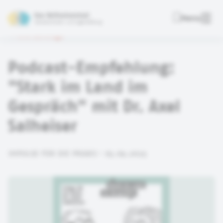
Das Reflexionstool
Menu
Deutsche Kinder- und Jugendstiftung
Alle Beiträge
Podcast-Empfehlung:
"Stark im Land im
Gespräch" mit Dr. Axel
Salheiser
IMPULSE FÜR DIE PRAXIS • 03.09.2025