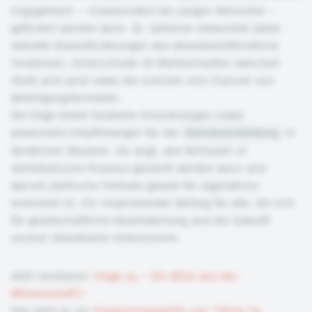
Engagement – insbesondere bei jungen Menschen –
gefördert werden kann. Dr. Salheiser beleuchtet dabei
aktuelle Herausforderungen wie demokratiefeindliche
Tendenzen, Unterschiede im Wahlverhalten zwischen
Stadt und Land sowie die Grenzen und Chancen von
Beteiligungsformaten.
Die Folge bietet fundierte Einordnungen sowie
praxisnahe Empfehlungen für die
Demokratiebildung
in
ländlichen Räumen. Sie zeigt, wie Vertrauen in
demokratische Prozesse gestärkt werden kann und
warum politische Teilhabe gerade für Jugendliche
essenziell ist. Ein inspirierender Beitrag für alle, die sich
für gesellschaftliche Verantwortung und die Zukunft
unserer Demokratie interessieren.
Jetzt reinhören:
Folge 34 – Ein Blick aus der
Wissenschaft
Hier geht es zur
Programmwebsite von "Stark im