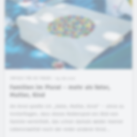
IMPULSE FÜR DIE PRAXIS • 04.08.2026
Familien im Plural - mehr als Vater,
Mutter, Kind
Als Kind spielte ich „Vater, Mutter, Kind“ – ohne zu
hinterfragen, dass dieses Rollenspiel ein Bild von
Familie vermittelt, das schon damals weder meiner
Lebensrealität noch der vieler anderer Kind...