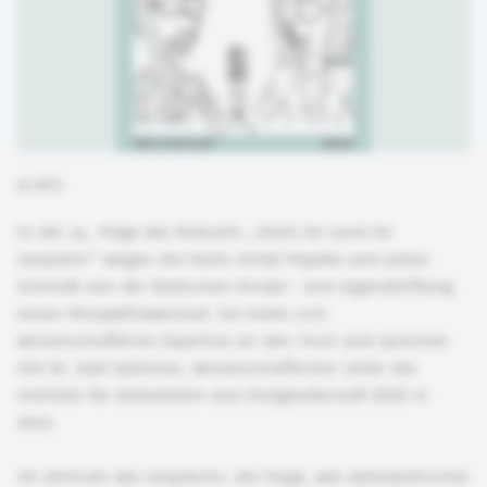
©
DKJS
In der 34. Folge des Podcasts „Stark im Land im
Gespräch“ wagen die Hosts Anikó Popella und Julian
Schmidt von der Deutschen Kinder- und Jugendstiftung
einen Perspektivwechsel: Sie holen sich
wissenschaftliche Expertise an den Tisch und sprechen
mit Dr. Axel Salheiser, wissenschaftlicher Leiter des
Instituts für Demokratie und Zivilgesellschaft (IDZ) in
Jena.
Im Zentrum des Gesprächs: die Frage, wie demokratisches