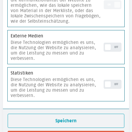
ihren Überblick und ihre guten Reisetipps.
ermöglichen, wie das lokale speichern
ON
von Material in der Merkliste, oder das
lokale Zwischenspeichern von Fragebögen,
wie der Selbsteinschätzung.
Externe Medien
Diese Technologien ermöglichen es uns,
die Nutzung der Website zu analysieren,
OFF
Newsletter
um die Leistung zu messen und zu
verbessern.
Fachimpulse zur
Demokratiebildung
und
Veranstaltungseinladungen ca. 1 x pro Monat
Statistiken
direkt in dein Mail-Postfach!
Diese Technologien ermöglichen es uns,
die Nutzung der Website zu analysieren,
E-Mail
*
OFF
um die Leistung zu messen und zu
verbessern.
Ich stimme der
Datenschutzerklärung
zu.
Speichern
Newsletter abonnieren