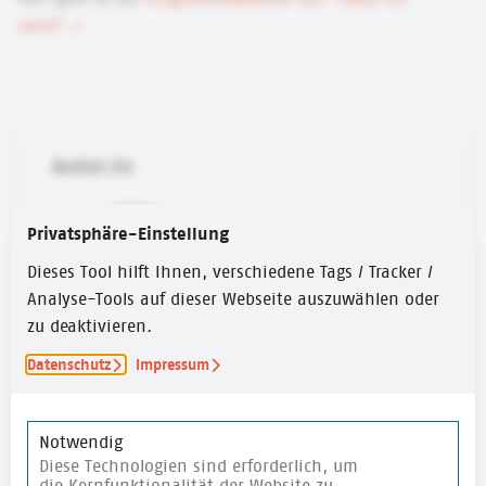
Land".
Autor:in
Privatsphäre-Einstellung
Dieses Tool hilft Ihnen, verschiedene Tags / Tracker /
Analyse-Tools auf dieser Webseite auszuwählen oder
zu deaktivieren.
Datenschutz
Impressum
Svenja Schönbeck
Svenja Schönbeck arbeitet in der
Notwendig
Kommunikation. Sie ist im Team bekannt für
Diese Technologien sind erforderlich, um
die Kernfunktionalität der Website zu