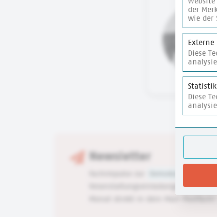
Website 
der Merk
wie der 
Externe
Diese T
analysi
Statisti
Diese T
analysi
Newsletter
Fachimpulse zur
Demokratiebildung
Veranstaltungseinladungen ca. 1 x p
Monat direkt in dein Mail-Postfach!