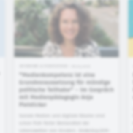
INTERVIEWS & PERSPEKTIVEN • 06.05.2026
“Medienkompetenz ist eine
Grundvoraussetzung für mündige
politische Teilhabe“ - Im Gespräch
mit Medienpädagogin Anja
Pielsticker
Soziale Medien und digitale Räume sind
schon früh fester Bestandteil der
Lebenswelten von Kindern. Die&nbsp;KIM-