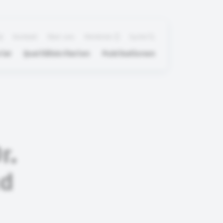
Q
Kontakt
Über uns
Merkliste
Suche
ial
Qualitätskriterien
Publikationen
r.
nd