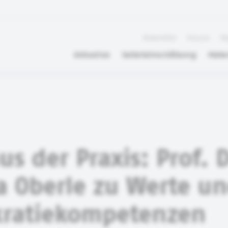
Newsletter
Glossar
FA
Aktuelles
Selbsteinschätzung
Mater
us der Praxis: Prof. D
 Oberle zu Werte u
ratiekompetenzen