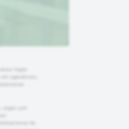
dieser Fragen
 mit Jugendlichen,
ätskriterien
, zeigen acht
nem
tätskriterien für