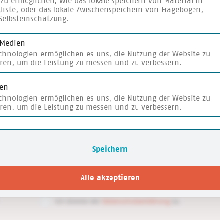
zu ermöglichen, wie das lokale speichern von Material in
liste, oder das lokale Zwischenspeichern von Fragebögen,
Carla Klatte
Selbsteinschätzung.
Carla Klatte arbeitet in der Programmkommunikation
 Medien
Team bekannt für ihre verlässliche Arbeitsweise und
echnologien ermöglichen es uns, die Nutzung der Website zu
Schwäche für Zimtgebäck.
eren, um die Leistung zu messen und zu verbessern.
ken
echnologien ermöglichen es uns, die Nutzung der Website zu
eren, um die Leistung zu messen und zu verbessern.
Speichern
E-Mail
*
und
Alle akzeptieren
ro
Ich stimme der
Datenschutzerklärung
zu.