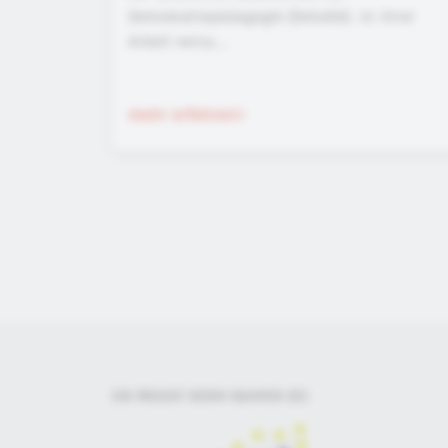
Demokratiepädagogik (DeGeDe). In ihrer
Arbeit versu...
mehr erfahren
EIN PROJEKT DER
IM RAHMEN DES