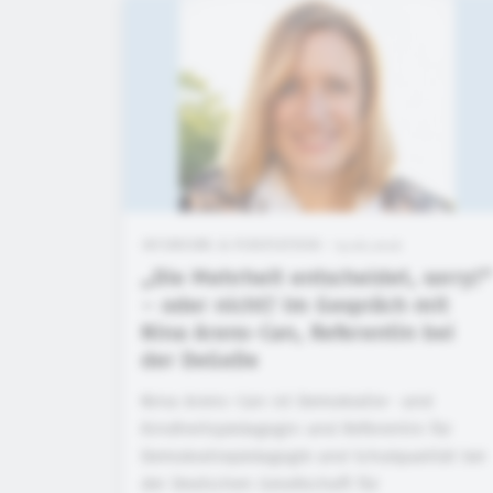
INTERVIEWS & PERSPEKTIVEN • 15.06.2026
„Die Mehrheit entscheidet, sorry!“
– oder nicht? Im Gespräch mit
Nina Arens-Can, Referentin bei
der DeGeDe
Nina Arens-Can ist Demokratie- und
Kindheitspädagogin und Referentin für
Demokratiepädagogik und Schulqualität bei
der Deutschen Gesellschaft für