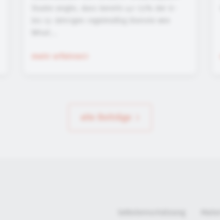
Studie zeigte, dass bereits 42-73% der 6-
bis 13-Jährigen regelmäßig Dienste wie
What...
mehr erfahren
alle Beiträge
Selbsteinschätzung
Mate