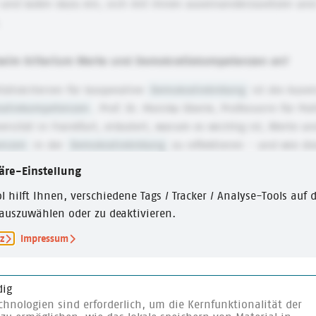
und laden dazu ein, sich mit ihnen auseinanderzusetzen und 
.
eim Kriterium Werte und Demokratiekompetenzen an?
itätskriterien für kooperative
Demokratiebildung
ist die Ause
atiekompetenzen
. Prof. Dr. Monika Oberle, Professorin für Po
rsität in Frankfurt, erläutert, warum es wichtig ist, Werte un
enzen
in der
Demokratiebildung
zu reflektieren - und wie die
 mithilfe von Planspielen.
äre-Einstellung
l hilft Ihnen, verschiedene Tags / Tracker / Analyse-Tools auf d
nk zur Playlist auf YouTube mit allen weiteren Filmen.
auszuwählen oder zu deaktivieren.
z
Impressum
ig
chnologien sind erforderlich, um die Kernfunktionalität der