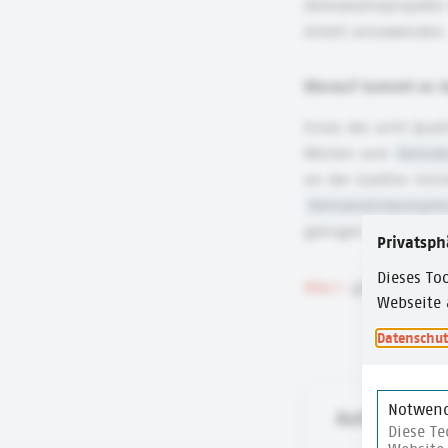
Demokratieprojekte 
Arbeit anzuwenden
Worauf kommt es b
Eines der acht Qual
Werten und
Demokr
an der Goethe-Unive
Demokratiekompet
gelingen kann, etwa
Privatsph
Dieses Too
Hier
gibt es den Li
Webseite 
Datenschut
Notwend
Autor:in
Diese Te