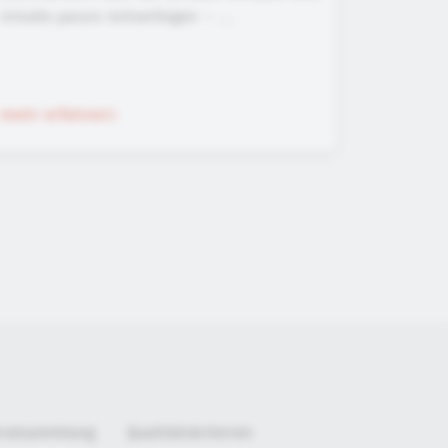
Inhalte passiv mitverfolgen – ...
mehr erfahren
rialsammlung
Qualitätskriterien