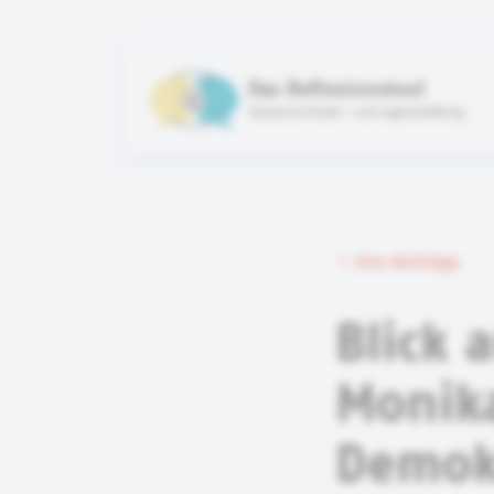
Das Reflexionstool
Deutsche Kinder- und Jugendstiftung
Alle Beiträge
Blick a
Monika
Demok