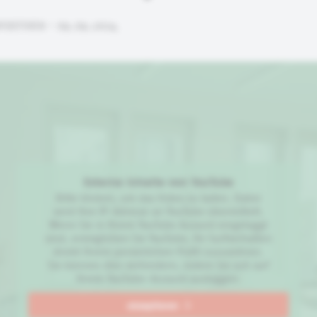
PEKTIVEN • 09.09.2024
Externe Inhalte von
YouTube
Bitte klicken, um das Video zu laden. Dabei
wird Ihre IP-Adresse an
YouTube
übermittelt.
Wenn Sie in Ihrem
YouTube
Account eingeloggt
sind, ermöglichen Sie
YouTube
, Ihr Surfverhalten
direkt Ihrem persönlichen Profil zuzuordnen.
Sie können dies verhindern, indem Sie sich auf
Ihrem
YouTube
-Account ausloggen.
akzeptieren