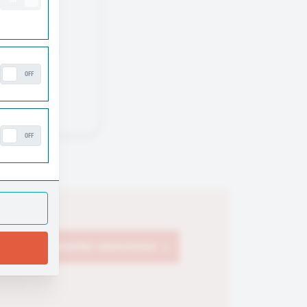
ON
. S
ie ist im
hat eine
OFF
OFF
Newsletter abonnieren