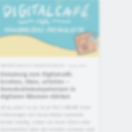
ANKÜNDIGUNGEN & VERANSTALTUNGEN • 13.04.2026
Einladung zum Digitalcafé:
Scrollen, liken, urteilen –
Demokratiekompetenzen in
digitalen Räumen stärken
28.04.2026 | 14.30-16.30 Uhr | ONLINE Erste
Erfahrungen mit Social Media sammeln
Kinder häufig, indem sie ihren Eltern oder
Geschwistern über die Schulter schauen und