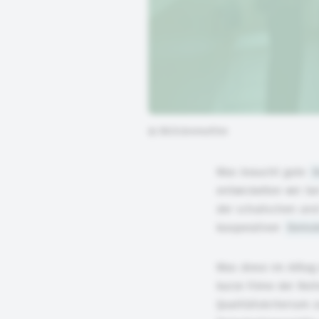
©
DKJS/ánimofilm
Was braucht gute
D
entwickelten wir be
der schulischen und
kooperativer
Demok
Was diese im Alltag
kurze Filme der Rei
Qualitätskriterium 