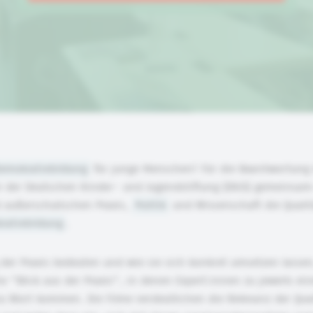
emokratiebildung
für junge Menschen? Für die Beantwortung 
i der Deutschen Kinder- und Jugendstiftung (DKJS) gemeinsam
 außerschulischen Praxis,
Politik
und Wissenschaft die Qualit
ratiebildung
.
 der Praxis bedeuten und wie sie sich konkret umsetzen lassen
he “Blick aus der Praxis”, in denen Expert:innen zu jeweils ei
zu Wort kommen. Die Filme verdeutlichen die Relevanz der Quali