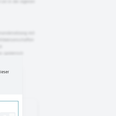
sie in der eigenen
inandersetzung mit
litikwissenschaften
d
s spielerisch
ieser