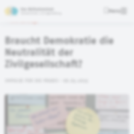
Das Reflexionstool
Menu
Deutsche Kinder- und Jugendstiftung
Alle Beiträge
Braucht Demokratie die
Neutralität der
Zivilgesellschaft?
IMPULSE FÜR DIE PRAXIS • 06.03.2025