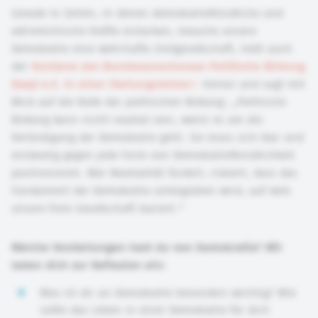
Gerade in Zeiten, in denen demokratiefeindliche und
extremistische Kräfte erstarken, brauche unsere
Demokratie eine wehrhafte Zivilgesellschaft, hebt auch
der
Vorstand des Bundesausschusses Politische Bildung
(bap) e.V. in einer Stellungnahme
hervor und sagt mit
Blick auf die Rolle der politischen Bildung: „Politische
Bildung kann nicht neutral sein, wenn es um die
Verteidigung der Demokratie geht. Sie muss sich klar und
eindeutig gegen jede Form von Demokratiefeindlichkeit
positionieren. Wer Neutralität fordert, riskiert, dass das
Fundament der Demokratie untergraben wird, auf dem
unsere freie Gesellschaft basiert.“
Welche Vorstellungen hast du von Demokratie? Wir
laden dich zur Reflexion ein:
Was ist dir an Demokratie besonders wichtig? Wie
sollte das Leben in einer Demokratie für dich