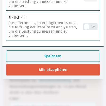
um die Leistung zu messen und zu
verbessern.
Janice Fuchs
Janice Fuchs ist für fachliche und inhaltliche
Statistiken
Prozesse zuständig. Sie ist im Team bekannt für
Diese Technologien ermöglichen es uns,
ihre effiziente Arbeitsweise und ihre Liebe zu
die Nutzung der Website zu analysieren,
OFF
um die Leistung zu messen und zu
Blumen.
verbessern.
Speichern
Alle akzeptieren
Newsletter
Fachimpulse zur
Demokratiebildung
und
Veranstaltungseinladungen ca. 1 x pro Monat
direkt in dein Mail-Postfach!
E-Mail
*