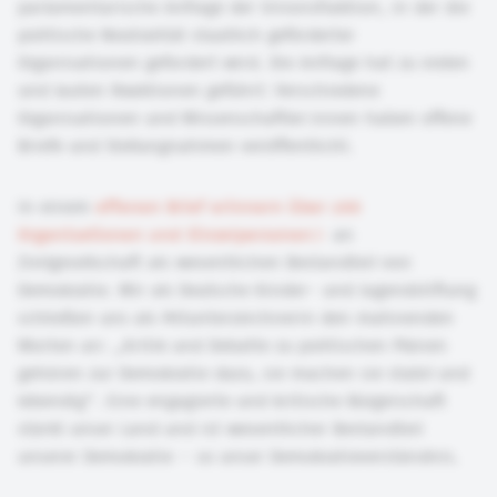
parlamentarische Anfrage der Unionsfraktion, in der die
politische Neutralität staatlich geförderter
Organisationen gefordert wird. Die Anfrage hat zu vielen
und lauten Reaktionen geführt: Verschiedene
Organisationen und Wissenschaftler:innen haben offene
Briefe und Stellungnahmen veröffentlicht.
In einem
offenen Brief erinnern über 200
Organisationen und Einzelpersonen
an
Zivilgesellschaft als wesentlichen Bestandteil von
Demokratie. Wir als Deutsche Kinder- und Jugendstiftung
schließen uns als Mitunterzeichnerin den mahnenden
Worten an: „Kritik und Debatte zu politischen Plänen
gehören zur Demokratie dazu, sie machen sie stabil und
lebendig“. Eine engagierte und kritische Bürgerschaft
stärkt unser Land und ist wesentlicher Bestandteil
unserer Demokratie – so unser Demokratieverständnis.