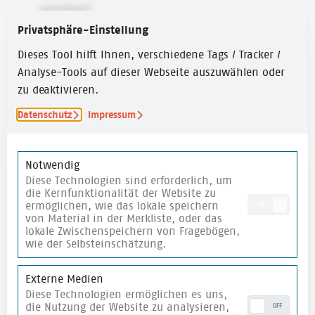
aussehen?
Privatsphäre-Einstellung
Wie begleitest du Jugendliche dabei, eigene
Positionen und Möglichkeiten - auch in einem
Dieses Tool hilft Ihnen, verschiedene Tags / Tracker /
gesellschaftlichen Zusammenhang - zu reflektieren?
Analyse-Tools auf dieser Webseite auszuwählen oder
zu deaktivieren.
Datenschutz
Impressum
Notwendig
Diese Technologien sind erforderlich, um
Autor:in
die Kernfunktionalität der Website zu
ermöglichen, wie das lokale speichern
ON
von Material in der Merkliste, oder das
lokale Zwischenspeichern von Fragebögen,
wie der Selbsteinschätzung.
Externe Medien
Diese Technologien ermöglichen es uns,
die Nutzung der Website zu analysieren,
OFF