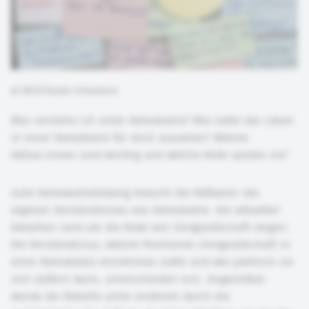
©
DKJS/Frauke Schumann
Was verstehe ich unter Demokratie? Wie sollte das Leben
in einer Demokratie für mich aussehen? Welche
Akteur:innen sind wichtig und welche Rolle spielen sie?
Gute Demokratiebildung braucht die Reflexion des
eigenen Verständnisses von Demokratie. Die aktuellen
Debatten rund um die Rolle von Zivilgesellschaft zeigen:
Die Verständnisse, welche Positionen Zivilgesellschaft in
einer Demokratie einnehmen sollte und wie politisch sie
sich äußern kann, unterscheiden sich. Angestoßen
wurde die Debatte unter anderem durch die