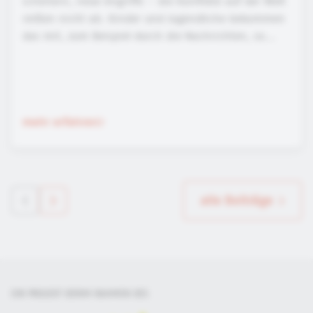
scheitern, neue Angriffe – die Konflikte auf der Welt
reißen nicht ab. Kinder und Jugendliche bekommen
das mit, zum Beispiel durch die Nachrichten, so...
mehr erfahren
alle Beiträge
EIN PROJEKT DER
IM RAHMEN DES