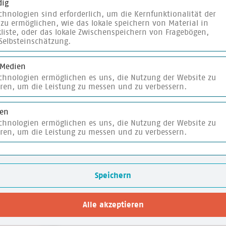
ig
chnologien sind erforderlich, um die Kernfunktionalität der
zu ermöglichen, wie das lokale speichern von Material in
liste, oder das lokale Zwischenspeichern von Fragebögen,
Selbsteinschätzung.
 Medien
Carla Klatte
echnologien ermöglichen es uns, die Nutzung der Website zu
eren, um die Leistung zu messen und zu verbessern.
Carla Klatte arbeitet in der Programmkommunikation
Team bekannt für ihre verlässliche Arbeitsweise und
ken
Schwäche für Zimtgebäck.
echnologien ermöglichen es uns, die Nutzung der Website zu
eren, um die Leistung zu messen und zu verbessern.
Speichern
Alle akzeptieren
E-Mail
*