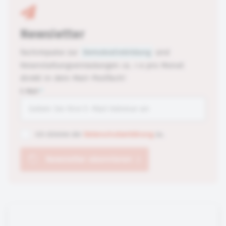
Newsletter
Fachimpulse zur
Demokratiebildung
und
Veranstaltungseinladungen ca. 1 x pro Monat
direkt in dein Mail-Postfach!
E-Mail
*
Ich stimme der
Datenschutzerklärung
zu.
Newsletter abonnieren