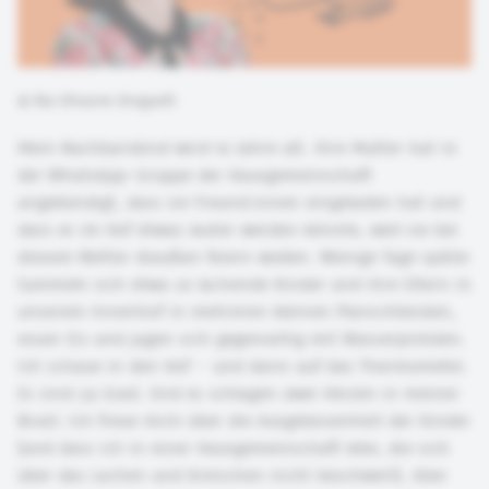
©
Paz Olivares Droguett
Mein Nachbarskind wird 10 Jahre alt. Ihre Mutter hat in
der WhatsApp-Gruppe der Hausgemeinschaft
angekündigt, dass sie Freund:innen eingeladen hat und
dass es im Hof etwas lauter werden könnte, weil sie bei
diesem Wetter draußen feiern wollen. Wenige Tage später
tummeln sich etwa 20 lachende Kinder und ihre Eltern in
unserem Innenhof in mehreren kleinen Planschbecken,
essen Eis und jagen sich gegenseitig mit Wasserpistolen.
Ich schaue in den Hof – und dann auf das Thermometer.
Es sind 39 Grad. Und es schlagen zwei Herzen in meiner
Brust: Ich freue mich über die Ausgelassenheit der Kinder
(und dass ich in einer Hausgemeinschaft lebe, die sich
über das Lachen und Kreischen nicht beschwert). Aber