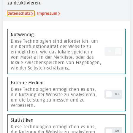
treffen, wie dieses Projekt aussehen soll – die
zu deaktivieren.
Partizipation steht im Mittelpunkt. Und das wiederum
Datenschutz
Impressum
stärkt demokratische Kompetenzen und die Solidarität
mit anderen Menschen, die sich bei 40 Grad nicht
abkühlen können, sei es, weil in ihrer Region das Wasser
Notwendig
knapp ist oder weil sie keinen grünen Innenhof mitten
Diese Technologien sind erforderlich, um
die Kernfunktionalität der Website zu
in Berlin haben, in dem sich für einen
ermöglichen, wie das lokale speichern
ON
Sonntagnachmittag lang die Welt noch irgendwie in
von Material in der Merkliste, oder das
Ordnung anfühlt.
lokale Zwischenspeichern von Fragebögen,
wie der Selbsteinschätzung.
Externe Medien
Diese Technologien ermöglichen es uns,
die Nutzung der Website zu analysieren,
OFF
Autor:in
um die Leistung zu messen und zu
verbessern.
Statistiken
Diese Technologien ermöglichen es uns,
die Nutzung der Website zu analysieren,
OFF