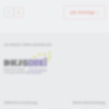
alle Beiträge
EIN PROJEKT DER
IM RAHMEN DES
Selbsteinschätzung
Materialsammlung