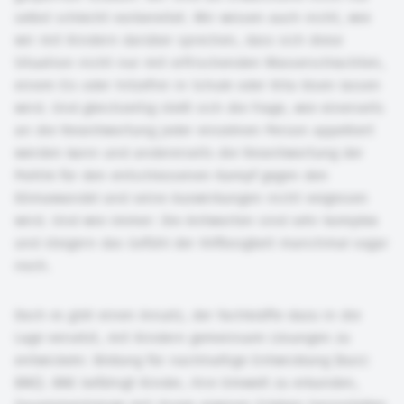
selbst schlecht vorbereitet. Wir wissen auch nicht, wie
wir mit Kindern darüber sprechen, dass sich diese
Situation nicht nur mit erfrischenden Wasserschlachten,
einem Eis oder hitzefrei in Schule oder Kita lösen lassen
wird. Und gleichzeitig stellt sich die Frage, wie einerseits
an die Verantwortung jeder einzelnen Person appelliert
werden kann und andererseits die Verantwortung der
Politik für den entschlossenen Kampf gegen den
Klimawandel und seine Auswirkungen nicht vergessen
wird. Und wie immer: Die Antworten sind sehr komplex
und steigern das Gefühl der Hilflosigkeit manchmal sogar
noch.
Doch es gibt einen Ansatz, der Fachkräfte dazu in die
Lage versetzt, mit Kindern gemeinsam Lösungen zu
entwickeln: Bildung für nachhaltige Entwicklung (kurz:
BNE). BNE befähigt Kinder, ihre Umwelt zu erkunden,