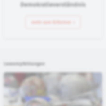
Demokratieverständnis
mehr zum Kriterium
Leseempfehlungen