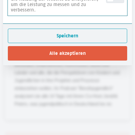
um die Leistung zu messen und zu
verbessern.
Anna Grebe
Speichern
Anna Grebe schreibt regelmäßig Gastbeiträge für die
Rubrik Aktuelles. Als Beraterin für Jugendpolitik und
Alle akzeptieren
Jugendbeteiligung begleitet sie Verbände, Vereine,
Behörden, Unternehmen, Kommunen, Bund und
Länder und alle, die die Perspektiven von Kindern und
Jugendlichen in ihre Projekte und Prozesse
einbeziehen wollen. Im Podcast "Berufsjugendlich"
analysiert sie alle 14 Tage mit ihrem Co-Host Jendrik
Peters, was jugendpolitisch in Deutschland los ist.