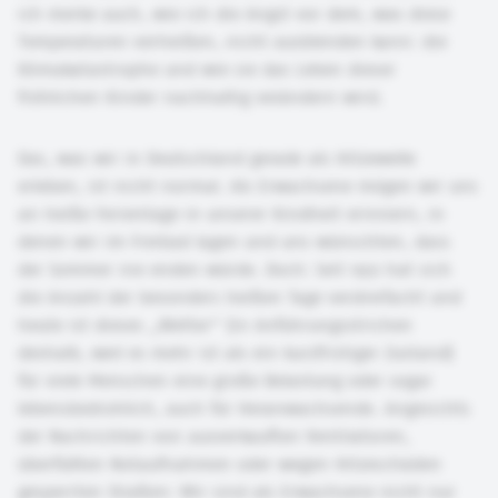
ich merke auch, wie ich die Angst vor dem, was diese
Temperaturen verheißen, nicht ausblenden kann: die
Klimakatastrophe und wie sie das Leben dieser
fröhlichen Kinder nachhaltig verändern wird.
Das, was wir in Deutschland gerade als Hitzewelle
erleben, ist nicht normal. Als Erwachsene mögen wir uns
an heiße Ferientage in unserer Kindheit erinnern, in
denen wir im Freibad lagen und uns wünschten, dass
der Sommer nie enden würde. Doch: Seit 1951 hat sich
die Anzahl der besonders heißen Tage verdreifacht und
heute ist dieses „Wetter“ (in Anführungsstrichen
deshalb, weil es mehr ist als ein kurzfristiger Zustand)
für viele Menschen eine große Belastung oder sogar
lebensbedrohlich, auch für Heranwachsende. Angesichts
der Nachrichten von ausverkauften Ventilatoren,
überfüllten Notaufnahmen oder wegen Hitzeschäden
gesperrten Straßen: Wir sind als Erwachsene nicht nur