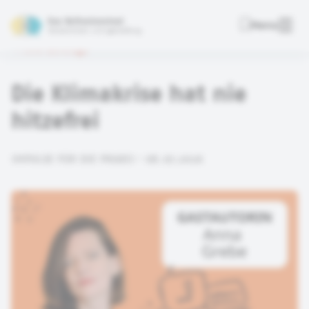
Das Reflexionstool
Menu
Deutsche Kinder- und Jugendstiftung
Alle Beiträge
Die Klimakrise hat nie
hitzefrei
IMPULSE FÜR DIE PRAXIS • 08.07.2026