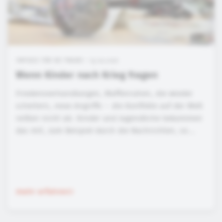
IMPULSE FÜR DIE PRAXIS • 13.07.2026
Wenn Kinder nach Krieg fragen
Friedensverhandlungen, Waffenruhen, die wieder
scheitern, neue Angriffe – die Konflikte auf der Welt
reißen nicht ab. Kinder und Jugendliche bekommen
das mit, zum Beispiel durch die Nachrichten, so...
mehr erfahren