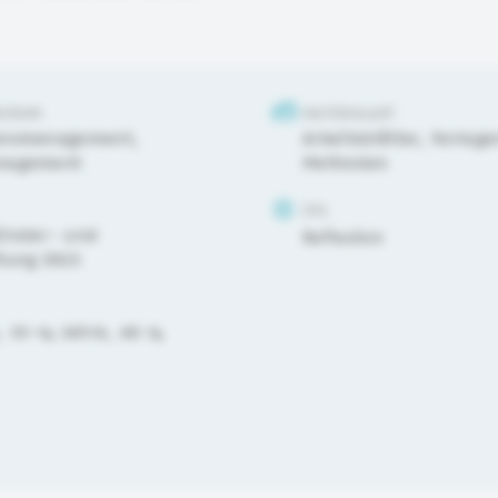
IERIUM
MATERIALART
onsmanagement
,
Arbeitsblätter, Vorlag
nagement
Methoden
ZIEL
Kinder- und
Reflexion
tung DKJS
,
10-14 Jahre
,
ab 14