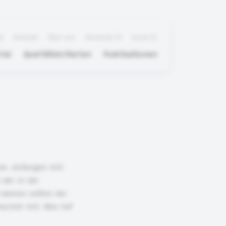
Q
Kontakt
Über uns
Merkliste
Suche
ial
Qualitätskriterien
Publikationen
eam. Anfangen mit:
 wir in der
wovon sollten wir
achen mit: Was lief