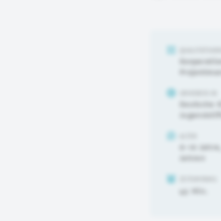
QUALITÄTSKR
Kooperati
Projektma
URHEBER:IN
Deutsche 
Jugendstif
ALTER
6-10 Jahre
Jahren
ZEITUMFANG
45 Min.