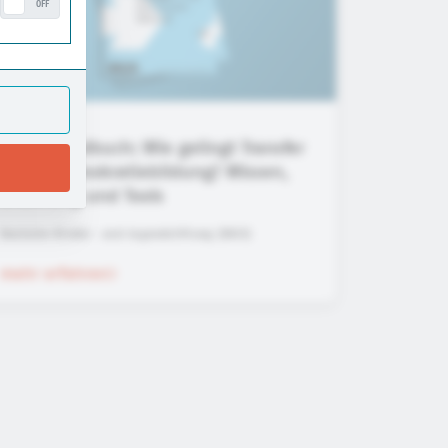
OFF
Praxishandbuch: Wie gelingt Transfer
in der Demokratiebildung? Wissen,
Erfahrung und Tools
Deutsche Kinder- und Jugendstiftung (DKJS)
mehr erfahren