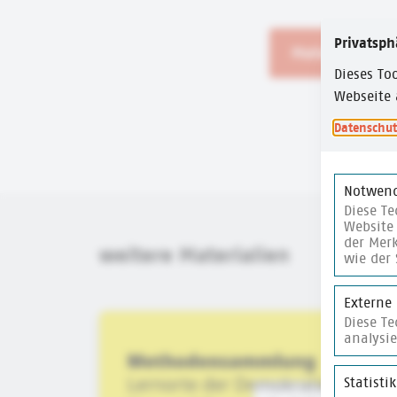
Privatsph
Material heru
Dieses Too
Webseite 
Datenschut
Notwend
Diese Te
Website 
der Merk
weitere Materialien
wie der 
Externe
Diese T
merken
analysi
Statisti