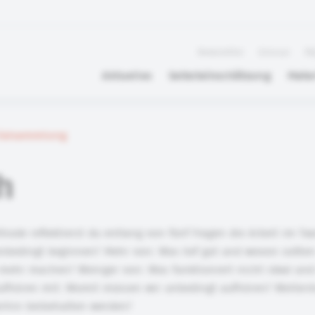
Newsletter
Glossar
FA
Aktuelles
Selbsteinschätzung
Mater
rialsammlung
sh
thode reflektierst du entlang von fünf Fragen die Arbeit im T
nbedingt beginnen? Mehr von: Was lief gut und wovon sollten
hr machen? Weniger von: Was funktioniert nicht ideal und 
fhören mit: Womit müssen wir unbedingt aufhören? Weiterm
erhin beibehalten werden?