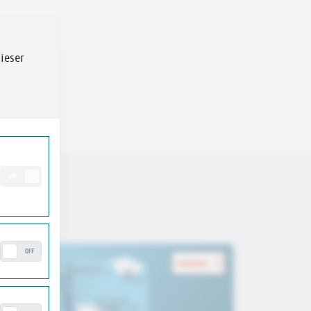
ieser
ON
OFF
merken