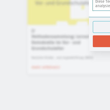
Diese T
analysi
Methodensammlung: Lernorte der
Demokratie im Vor- und
Grundschulalter
Deutsche Kinder- und Jugendstiftung (DKJS)
mehr erfahren