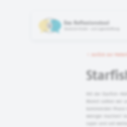
Das Reflexionstool
Deutsche Kinder- und Jugendstiftung
zurück zur Mate
Starfi
Mit der Starfish-Me
Womit sollten wir u
kommenden Phase me
weniger machen? Au
super und soll weit