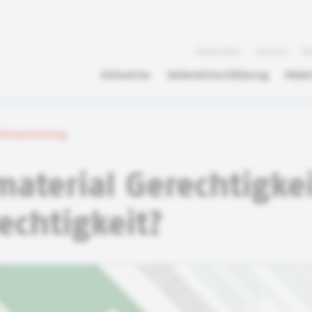
Newsletter
Glossar
FA
Aktuelles
Selbsteinschätzung
Mater
rialsammlung
material Gerechtigke
rechtigkeit?