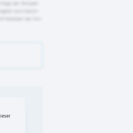
 Frage der Pers­pek­
tig­keit und Gleich­
ünf Mo­dulen der Ein­
en und
ieser