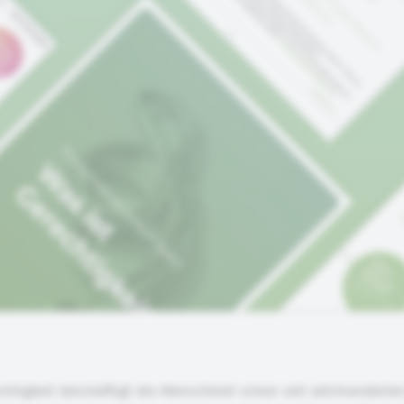
chtigkeit beschäftigt die Menschheit schon seit Jahrhunderte