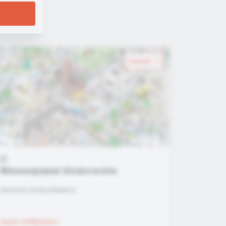
merken
Wimmelplakat Kinderrechte
Deutsches Kinderhilfswerk
mehr erfahren