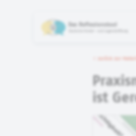
Das Reflexionstool
Deutsche Kinder- und Jugendstiftung
zurück zur Mate
Praxis
ist Ge