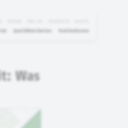
Q
Kontakt
Über uns
Merkliste
Suche
ial
Qualitätskriterien
Publikationen
it: Was