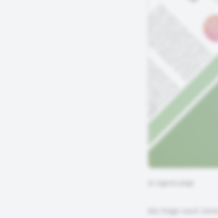
©
Jugend prägt
Die Frage nach Gere