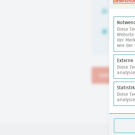
Datenschut
ALTER
ab 14 Jahr
Notwend
Diese Te
ZEITUMFANG
Website 
Über 60 Mi
der Merk
wie der 
Externe
Diese T
analysi
Link zum Prax
Statisti
Diese T
analysi