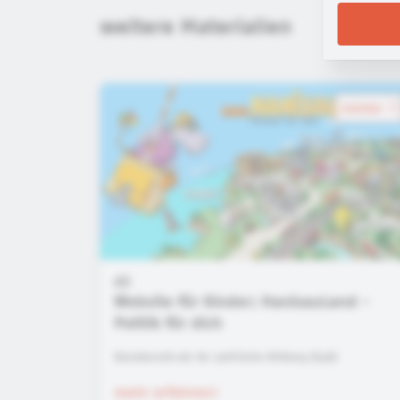
weitere Materialien
merken
Website für Kinder: HanisauLand -
Politik für dich
Bundeszentrale für politische Bildung (bpb)
mehr erfahren