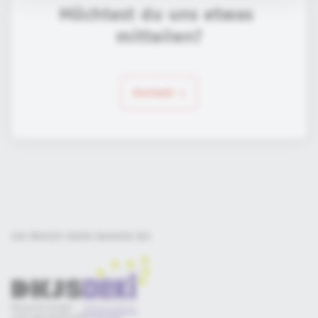
Möchtest du uns etwas 
mitteilen?
Kontakt
EIN PROJEKT DER
IM RAHMEN DES