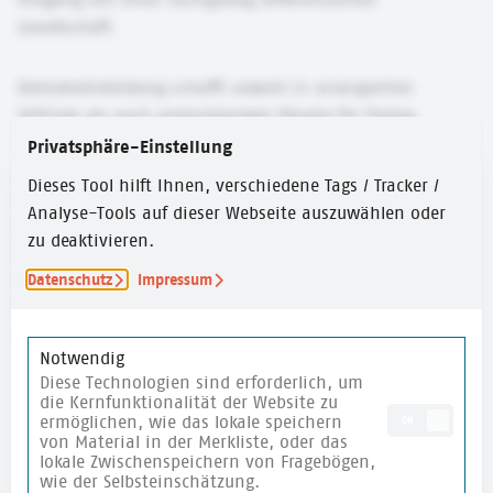
Gesellschaft.
Demokratiebildung schafft sowohl in arrangierten
Settings als auch anlassbezogen Räume für Dialog,
Diskussion und Reflexion und ermöglicht die Beteiligung
Privatsphäre-Einstellung
junger Menschen. Dabei zeigt sie die die politische
Dieses Tool hilft Ihnen, verschiedene Tags / Tracker /
Dimension von Themen auf – auch dort, wo diese
Analyse-Tools auf dieser Webseite auszuwählen oder
zunächst nicht offensichtlich ist. Sie stärkt damit
zu deaktivieren.
Demokratiekompetenzen sowie
Selbstwirksamkeitserfahrungen junger Menschen und
Datenschutz
Impressum
setzt sich für die Stärkung demokratischer Strukturen
und Werte ein.
Notwendig
Diese Technologien sind erforderlich, um
die Kernfunktionalität der Website zu
ermöglichen, wie das lokale speichern
ON
von Material in der Merkliste, oder das
lokale Zwischenspeichern von Fragebögen,
wie der Selbsteinschätzung.