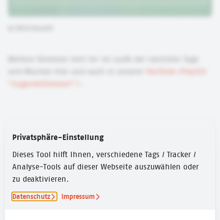
©
DKJS/neuzeit
Weitere Stimmen hört ihr im Laufe der nächsten Tage
und Wochen hier und auch in unserer
YouTube-Playlist
"Jugendstimmen"
.
Autor:in
Privatsphäre-Einstellung
Dieses Tool hilft Ihnen, verschiedene Tags / Tracker /
Analyse-Tools auf dieser Webseite auszuwählen oder
zu deaktivieren.
Datenschutz
Impressum