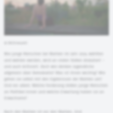
©
DKJS/neuzeit
Wie junge Menschen bei Wahlen im Jahr 2024 wählten
und wählen werden, wird an vielen Stellen diskutiert –
und auch kritisiert. Doch wie denken Jugendliche
allgemein über Demokratie? Was ist ihnen wichtig? Wie
gehen sie selbst mit den Ergebnissen der Wahlen um?
Und vor allem: Welche Forderung stellen junge Menschen
an Politiker:innen und welche Erwartung haben sie an
Erwachsene?
Nach den Wahlen ist vor den Wahlen. Und