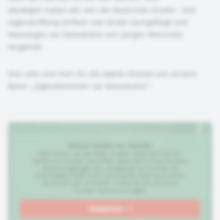
deswegen haben wir von der Deutschen Kinder- und
Jugendstiftung einfach mal direkt nachgefragt und
Meinungen zur Demokratie von jungen Menschen
eingeholt.
Hier seht und hört ihr die zweite Stimme aus unserer
Reihe „Jugendstimmen zur Demokratie":
Externe Inhalte von
YouTube
Bitte klicken, um das Video zu laden. Dabei wird Ihre IP-
Adresse an
YouTube
übermittelt. Wenn Sie in Ihrem
YouTube
Account eingeloggt sind, ermöglichen Sie
YouTube
, Ihr
Surfverhalten direkt Ihrem persönlichen Profil zuzuordnen.
Sie können dies verhindern, indem Sie sich auf Ihrem
YouTube
-Account ausloggen.
akzeptieren