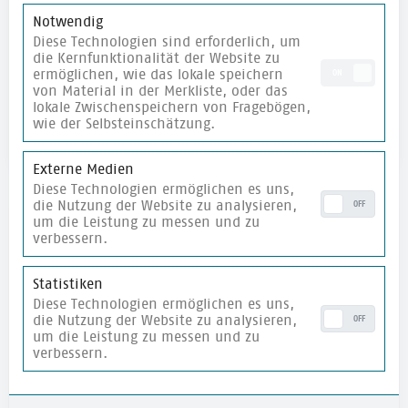
Notwendig
Diese Technologien sind erforderlich, um
Svenja Schönbeck
die Kernfunktionalität der Website zu
Svenja Schönbeck arbeitet in der
ermöglichen, wie das lokale speichern
ON
von Material in der Merkliste, oder das
Kommunikation. Sie ist im Team bekannt für
lokale Zwischenspeichern von Fragebögen,
ihren Überblick und ihre guten Reisetipps.
wie der Selbsteinschätzung.
Externe Medien
Diese Technologien ermöglichen es uns,
die Nutzung der Website zu analysieren,
OFF
um die Leistung zu messen und zu
verbessern.
Newsletter
Statistiken
Diese Technologien ermöglichen es uns,
Fachimpulse zur
Demokratiebildung
und
die Nutzung der Website zu analysieren,
OFF
Veranstaltungseinladungen ca. 1 x pro Monat
um die Leistung zu messen und zu
direkt in dein Mail-Postfach!
verbessern.
E-Mail
*