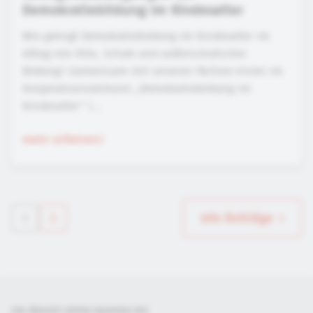
Demokratiebildung im Kindesalter
Wie gelingt Demokratiebildung im Kindesalter im
Alltag von Kita, Schule und außerschulischer
Bildung? Gemeinsam mit unseren Partner:innen im
Kooperationsverbund „Demokratiebildung im
Kindesalter“ l...
mehr erfahren
alle Beiträge
EIN PROJEKT DER
IM RAHMEN DES