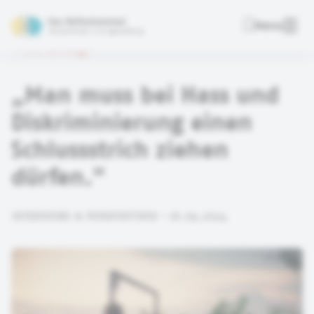
Das Reflexionstool
Menu
Deutsche Kinder- und Jugendstiftung
Alle Beiträge
„Man muss bei Hass und
Diskriminierung einen
Schlussstrich ziehen
dürfen."
INTERVIEWS & PERSPEKTIVEN • 18.09.2024