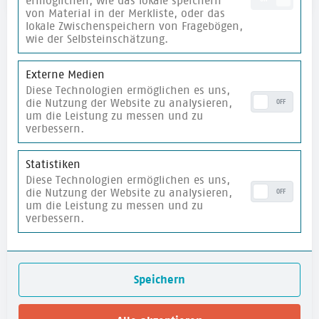
ermöglichen, wie das lokale speichern
von Material in der Merkliste, oder das
lokale Zwischenspeichern von Fragebögen,
wie der Selbsteinschätzung.
Externe Medien
Diese Technologien ermöglichen es uns,
Newsletter
die Nutzung der Website zu analysieren,
OFF
um die Leistung zu messen und zu
Fachimpulse zur
Demokratiebildung
und
verbessern.
Veranstaltungseinladungen ca. 1 x pro Monat
direkt in dein Mail-Postfach!
Statistiken
Diese Technologien ermöglichen es uns,
E-Mail
*
die Nutzung der Website zu analysieren,
OFF
um die Leistung zu messen und zu
verbessern.
Ich stimme der
Datenschutzerklärung
zu.
Newsletter abonnieren
Speichern