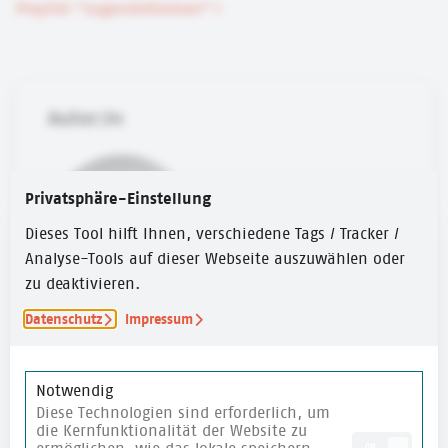
Playlist "Jugendstimmen"
Autor:in
Privatsphäre-Einstellung
Dieses Tool hilft Ihnen, verschiedene Tags / Tracker /
Analyse-Tools auf dieser Webseite auszuwählen oder
zu deaktivieren.
Datenschutz
Impressum
Svenja Schönbeck
Svenja Schönbeck arbeitet in der
Kommunikation. Sie ist im Team bekannt für
Notwendig
Diese Technologien sind erforderlich, um
ihren Überblick und ihre guten Reisetipps.
die Kernfunktionalität der Website zu
ON