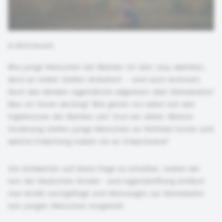
©
DKJS/neuzeit
Wie junge Menschen bei Wahlen im Jahr 2024 wählten,
wird an vielen Stellen diskutiert – und auch kritisiert.
Doch wie denken Jugendliche allgemein über Demokratie?
Was ist ihnen wichtig? Wie gehen sie selbst mit den
Ergebnissen der Wahlen um? Und vor allem: Welche
Forderung stellen junge Menschen an Politiker:innen und
welche Erwartung haben sie an Erwachsene?
Um Antworten auf diese Frage zu erhalten, haben wir
von der Deutschen Kinder- und Jugendstiftung einfach
mal direkt nachgefragt und Meinungen zur Demokratie
von jungen Menschen eingeholt.