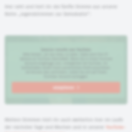
Hier seht und hört ihr die fünfte Stimme aus unserer
Reihe „Jugendstimmen zur Demokratie":
Externe Inhalte von
YouTube
Bitte klicken, um das Video zu laden. Dabei wird Ihre IP-
Adresse an
YouTube
übermittelt. Wenn Sie in Ihrem
YouTube
Account eingeloggt sind, ermöglichen Sie
YouTube
, Ihr
Surfverhalten direkt Ihrem persönlichen Profil zuzuordnen.
Sie können dies verhindern, indem Sie sich auf Ihrem
YouTube
-Account ausloggen.
akzeptieren
Weitere Stimmen hört ihr auch weiterhin hier im Laufe
der nächsten Tage und Wochen und in unserer
YouTube-