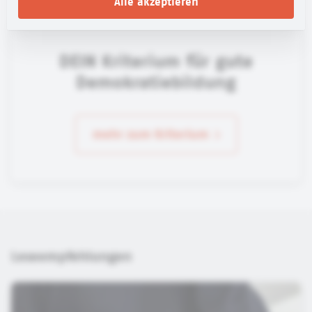
Alle akzeptieren
DEIN Kriterium für gute
Demokratiebildung
mehr zum Kriterium
Leseempfehlungen