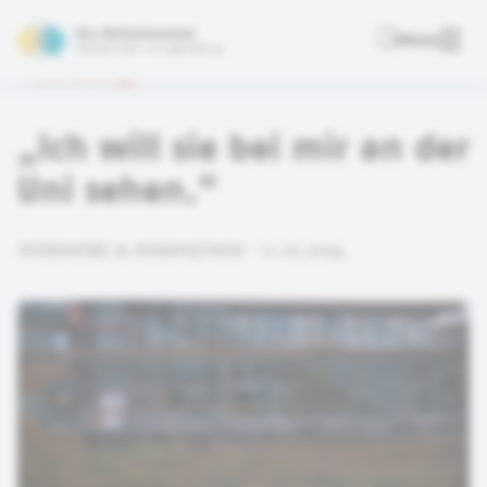
Das Reflexionstool
Menu
Deutsche Kinder- und Jugendstiftung
Alle Beiträge
„Ich will sie bei mir an der
Uni sehen."
INTERVIEWS & PERSPEKTIVEN • 11.10.2024