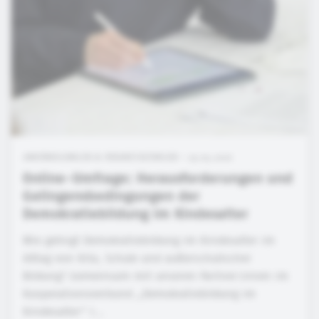
ANKÜNDIGUNGEN & VERANSTALTUNGEN • 29.05.2026
Online-Umfrage: Herausforderungen und
Gelingensbedingungen der
Demokratiebildung im Kindesalter
Wie gelingt Demokratiebildung im Kindesalter im
Alltag von Kita, Schule und außerschulischer
Bildung? Gemeinsam mit unseren Partner:innen im
Kooperationsverbund „Demokratiebildung im
Kindesalter“ l...