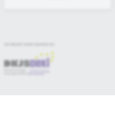
EIN PROJEKT DER
IM RAHMEN DES
Selbsteinschätzung
Materialsammlung
Qualitätskriterien
Newsletter
Datenschutz