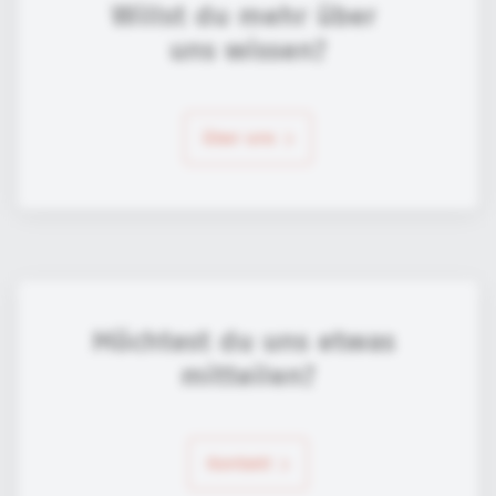
Willst du mehr über 
uns wissen?
über uns
Möchtest du uns etwas 
mitteilen?
Kontakt