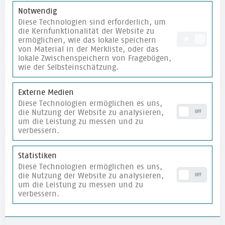
und neue Impulse suchen.
Notwendig
Diese Technologien sind erforderlich, um
die Kernfunktionalität der Website zu
ermöglichen, wie das lokale speichern
©
DKJS
-
Mobile Ausstellung: Was gute Demokratiebildung braucht
ON
von Material in der Merkliste, oder das
lokale Zwischenspeichern von Fragebögen,
wie der Selbsteinschätzung.
Stimmen zur Ausstellung
Externe Medien
Diese Technologien ermöglichen es uns,
die Nutzung der Website zu analysieren,
OFF
um die Leistung zu messen und zu
verbessern.
FAQ zur Ausstellung
Statistiken
An wen richtet sich die Ausstellung?
Diese Technologien ermöglichen es uns,
die Nutzung der Website zu analysieren,
OFF
um die Leistung zu messen und zu
verbessern.
Wo kann ich die Ausstellung besuchen?