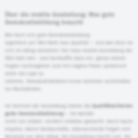
Über die mobile Ausstellung: Was gute
Demokratiebildung braucht
Wie fasst sich gute Demokratiebildung
eigentlich an? Wie fühlt man Qualität — und wie lässt sie
sich im Alltag umsetzen? Die neue mobile Ausstellung der
DKJS lädt Lehr- und Fachkräfte dazu ein, genau diesen
Fragen nachzugehen und ihre eigene Praxis spielerisch
unter die Lupe zu
nehmen. Demokratiebildner:innen kommen unmittelbar
ins Nachdenken.
Im Zentrum der Ausstellung stehen die
Qualitätskriterien
guter Demokratiebildung
. Sie werden
nicht nur erklärt, sondern erlebbar gemacht: durch kurze
Impulse, kleine Denkanstöße, überraschende Fragen und
Beispiele aus dem Alltag. Die Ausstellung macht Lust, die