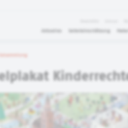
Newsletter
Glossar
FA
Aktuelles
Selbsteinschätzung
Mater
rialsammlung
lplakat Kinderrecht