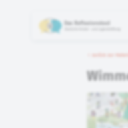
Das Reflexionstool
Deutsche Kinder- und Jugendstiftung
zurück zur Mate
Wimme