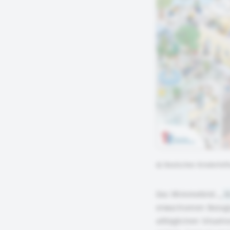
©
Deutsches Kinderhil
Das Wimmelbild „
K
erwachsenen Bezugsp
alltäglichen Situat