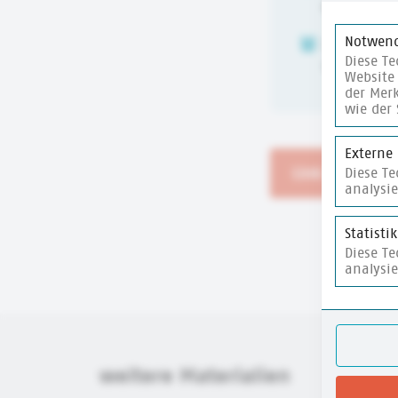
6-10 Jahre
Notwend
ZEITUMFANG
Diese Te
15 Min.
Website 
der Merk
wie der 
Externe
Link zum Wim
Diese T
analysi
Statisti
Diese T
analysi
weitere Materialien