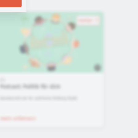
merken
Podcast: Politik für dich
Bundeszentrale für politische Bildung (bpb)
mehr erfahren