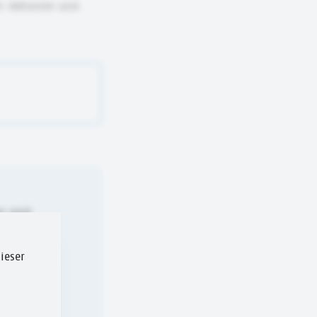
ch-Aktionen und
en und
ieser