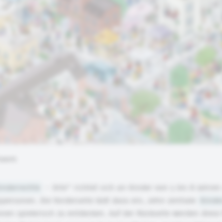
fswerk
inderrechte
– Orte“ richtet sich an Kinder von 5 bis 8 Jahren
ersonen. Die Vorderseite lädt dazu ein, zehn zentrale
Kinde
ionen spielerisch zu entdecken. Auf der Rückseite werden diese