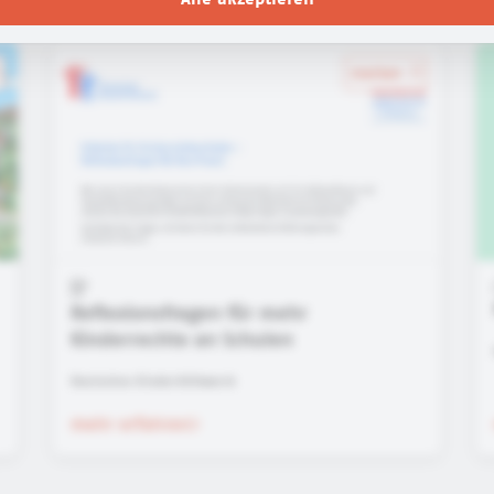
merken
Reflexionsfragen für mehr
Kinderrechte an Schulen
Deutsches Kinderhilfswerk
mehr erfahren