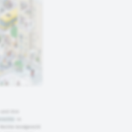
 und ihre
rrechte
in
 Rechte kindgerecht