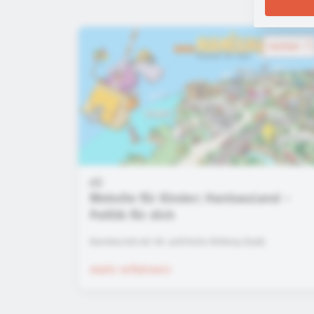
merken
Website für Kinder: HanisauLand -
Politik für dich
Bundeszentrale für politische Bildung (bpb)
mehr erfahren