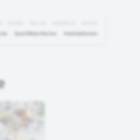
Q
Kontakt
Über uns
Merkliste
Suche
ial
Qualitätskriterien
Publikationen
e