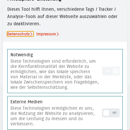
ZEITUMFANG
Dieses Tool hilft Ihnen, verschiedene Tags / Tracker /
15 Min.
Analyse-Tools auf dieser Webseite auszuwählen oder
zu deaktivieren.
Datenschutz
Impressum
Link zum Wimmelplakat
Notwendig
Diese Technologien sind erforderlich, um
die Kernfunktionalität der Website zu
merken
ermöglichen, wie das lokale speichern
ON
von Material in der Merkliste, oder das
lokale Zwischenspeichern von Fragebögen,
wie der Selbsteinschätzung.
Externe Medien
weitere Materialien
Diese Technologien ermöglichen es uns,
die Nutzung der Website zu analysieren,
OFF
um die Leistung zu messen und zu
verbessern.
merken