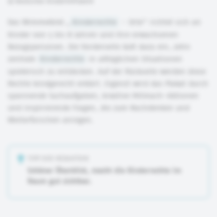
©
Deutsches Kinderhilfswerk
Das Wimmelbild „
Kinderrechte
– Orte“ richtet sich an
Kinder von 5 bis 8 Jahren und ihre erwachsenen
Bezugspersonen. Die Vorderseite lädt dazu ein, zehn
zentrale
Kinderrechte
in alltäglichen Situationen
spielerisch zu entdecken. Auf der Rückseite werden diese
Rechte kindgerecht erklärt. Ergänzt wird das Plakat durch
spannende Suchaufgaben, kreative Mitmach-Aktionen
und inspirierende Fragen, die zum Nachdenken und
Weiterforschen anregen.
TIPP DER REDAKTION
Schöner Überblick, macht die Kinderrechte im
Raum gut sichtbar.