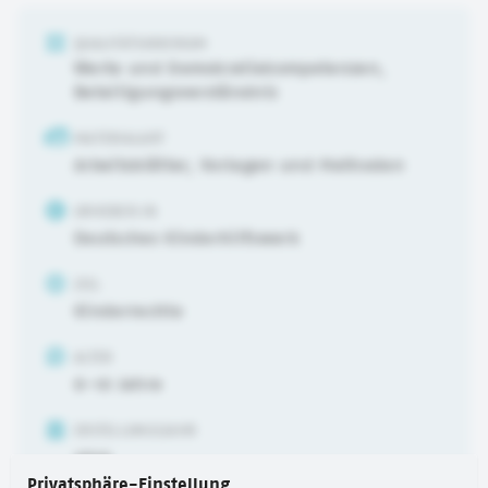
QUALITÄTSKRIERIUM
Werte und Demokratiekompetenzen
,
Beteiligungsverständnis
MATERIALART
Arbeitsblätter, Vorlagen und Methoden
URHEBER:IN
Deutsches Kinderhilfswerk
ZIEL
Kinderrechte
ALTER
6-10 Jahre
ERSTELLUNGSJAHR
2025
Privatsphäre-Einstellung