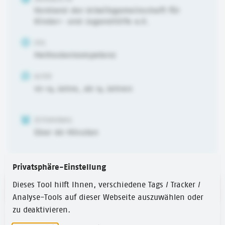
Vorstand der Arbeitsgemeinschaft für
Kinder- und Jugendhilfe e.V.
ZIEL
Methodenkompetenz
ALTER
10-14 Jahre
,
ab 14 Jahren
ZEITUMFANG
über 60 Minuten
Privatsphäre-Einstellung
Dieses Tool hilft Ihnen, verschiedene Tags / Tracker /
Link zur Webseite
Analyse-Tools auf dieser Webseite auszuwählen oder
zu deaktivieren.