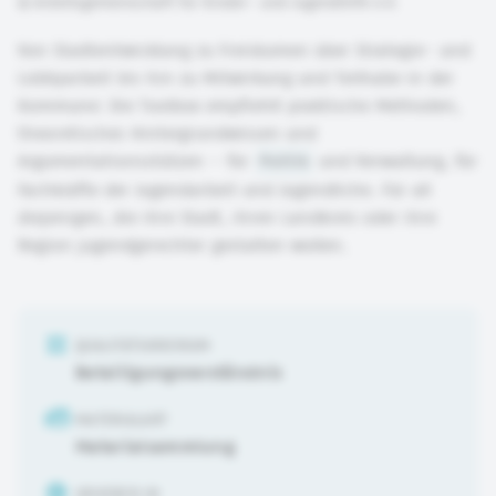
©
Arbeitsgemeinschaft für Kinder- und Jugendhilfe e.V.
Von Stadtentwicklung zu Freiräumen über Strategie- und
Lobbyarbeit bis hin zu Mitwirkung und Teilhabe in der
Kommune: Die Toolbox empfiehlt praktische Methoden,
theoretisches Hintergrundwissen und
Argumentationsstützen – für
Politik
und Verwaltung, für
Fachkräfte der Jugendarbeit und Jugendliche. Für all
diejenigen, die ihre Stadt, ihren Landkreis oder ihre
Region jugendgerechter gestalten wollen.
QUALITÄTSKRIERIUM
Beteiligungsverständnis
MATERIALART
Materialsammlung
URHEBER:IN