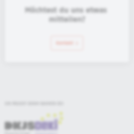
Möchtest du uns etwas 
mitteilen?
Kontakt
EIN PROJEKT DER
IM RAHMEN DES