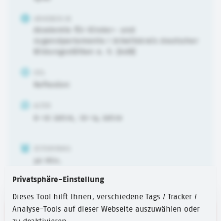
URHEBER:IN
Akademie für Kinder- und
Jugendparlamente / Arbeitskreis deutscher
Bildungsstätten e. V. (AdB)
ZIEL
Reflexion
ALTER
6-10 Jahre
,
10-14 Jahre
ZEITUMFANG
30 Min.
Privatsphäre-Einstellung
Dieses Tool hilft Ihnen, verschiedene Tags / Tracker /
Analyse-Tools auf dieser Webseite auszuwählen oder
Link zum Spiel