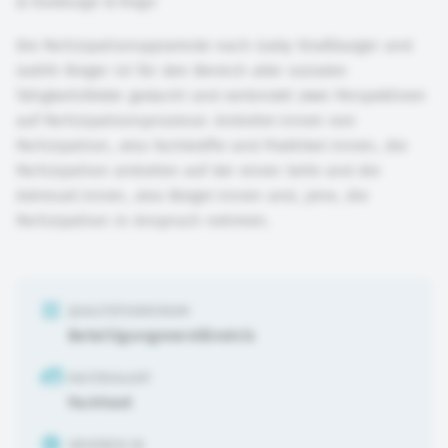
©
Straßburger & Rieger
Die Partizipationspyramide nach Gaby Straßburger und
Judith Rieger ist für den Bereich aller sozialen
Tätigkeitsfelder gedacht und verbindet zwei Perspektiven
auf Partizipationsprozesse: Anbieter:innen von
Partizipation, also Fachkräfte und Praktiker:innen, die
Partizipation anbieten auf der einen Seite und die
Adressat:innen, also Bürger:innen und, jene, die
Partizipation in Anspruch nehmen.
QUALITÄTSKRIERIUM
Beteiligungsverständnis
MATERIALART
Fachtext
URHEBER:IN