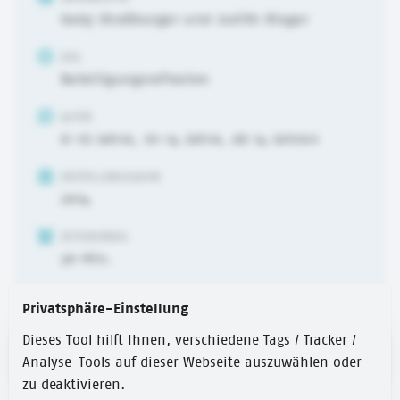
Gaby Straßburger und Judith Rieger
ZIEL
Beteiligungsreflexion
ALTER
6-10 Jahre
,
10-14 Jahre
,
ab 14 Jahren
ERSTELLUNGSJAHR
2014
ZEITUMFANG
30 Min.
Privatsphäre-Einstellung
Dieses Tool hilft Ihnen, verschiedene Tags / Tracker /
Link zur Website
Analyse-Tools auf dieser Webseite auszuwählen oder
zu deaktivieren.