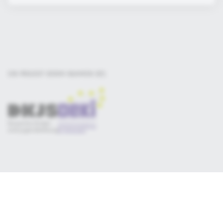
EIN PROJEKT DER
IM RAHMEN DES
Selbsteinschätzung
Materialsammlung
Qualitätskriterien
Newsletter
Datenschutz