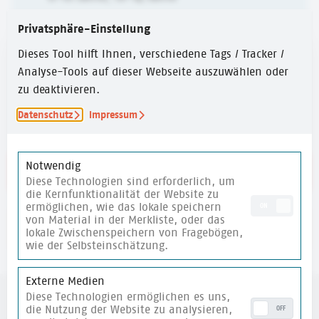
ERSTELLUNGSJAHR
Privatsphäre-Einstellung
2020
Dieses Tool hilft Ihnen, verschiedene Tags / Tracker /
Analyse-Tools auf dieser Webseite auszuwählen oder
ZEITUMFANG
zu deaktivieren.
30 Min.
Datenschutz
Impressum
Notwendig
Link zu den Praxismethoden
Diese Technologien sind erforderlich, um
die Kernfunktionalität der Website zu
ermöglichen, wie das lokale speichern
ON
von Material in der Merkliste, oder das
merken
lokale Zwischenspeichern von Fragebögen,
wie der Selbsteinschätzung.
Externe Medien
Diese Technologien ermöglichen es uns,
die Nutzung der Website zu analysieren,
OFF