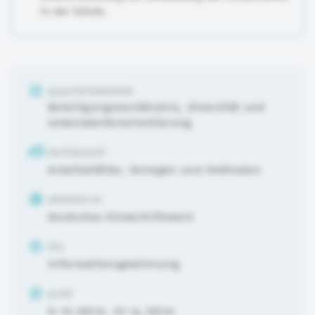
in der Schule.
QUALITÄTSKRIERIUM
Beteiligungsverständnis
,
Diversität und
Lebensweltenorientierung
MATERIALART
Arbeitsblätter, Vorlagen und Methoden
URHEBER:IN
Deutsches Kinderhilfswerk
ZIEL
Informationsgewinnung
ALTER
6-10 Jahre
,
10-14 Jahre