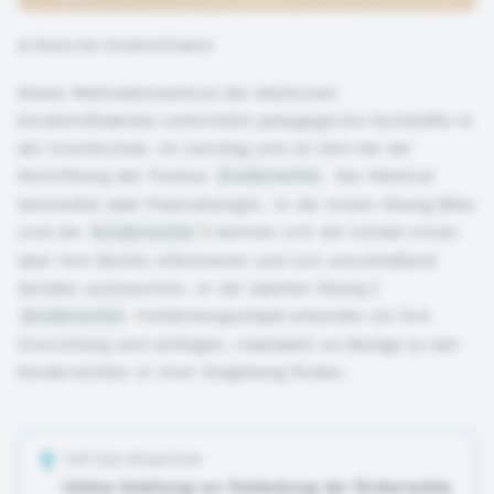
©
Deutsches Kinderhilfswerk
Dieses Methodenmaterial des Deutschen
Kinderhilfswerkes unterstützt pädagogische Fachkräfte in
der Grundschule, im Ganztag und im Hort bei der
Vermittlung des Themas
Kinderrechte
. Das Material
beinhaltet zwei Praxisübungen. In der ersten Übung (Was
sind die
Kinderrechte
?) können sich die Schüler:innen
über ihre Rechte informieren und sich anschließend
darüber austauschen. In der zweiten Übung (
Kinderrechte
-Entdeckungsrallye) erkunden sie ihre
Einrichtung und verfolgen, inwieweit sie Bezüge zu den
Kinderrechten in ihrer Umgebung finden.
TIPP DER REDAKTION
Schöne Anleitung zur Entdeckung der Kinderrechte