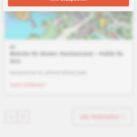
Website für Kinder: HanisauLand - Politik für
dich
Bundeszentrale für politische Bildung (bpb)
mehr erfahren
alle Materialien