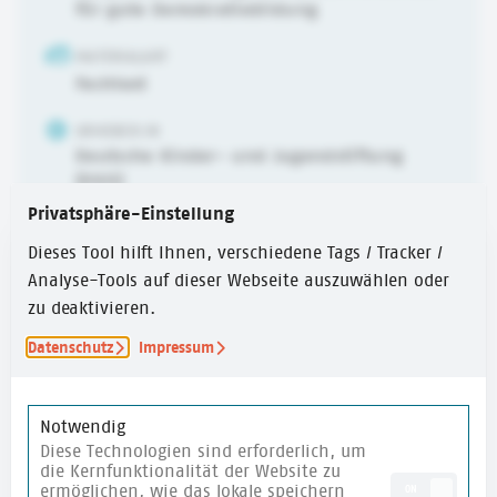
für gute Demokratiebildung
MATERIALART
Fachtext
URHEBER:IN
Deutsche Kinder- und Jugendstiftung
(DKJS)
Privatsphäre-Einstellung
ZIEL
Dieses Tool hilft Ihnen, verschiedene Tags / Tracker /
Transfer
Analyse-Tools auf dieser Webseite auszuwählen oder
ALTER
zu deaktivieren.
6-10 Jahre
,
10-14 Jahre
,
ab 14 Jahren
Datenschutz
Impressum
ERSTELLUNGSJAHR
2024
Notwendig
Diese Technologien sind erforderlich, um
ZEITUMFANG
die Kernfunktionalität der Website zu
Über 60 Min.
ermöglichen, wie das lokale speichern
ON