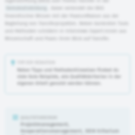
Jugendstiftung (DKJS) zum Thema Transfer in der
Demokratiebildung
. Dabei verbindet die DKJS
theoretisches Wissen mit der Praxisreflexion aus der
Begleitung von Transferprojekten. Neben konkreten Tools
und Methoden schildern in Interviews Expert:innen aus
Wissenschaft und Praxis ihren Blick auf Transfer.
TIPP DER REDAKTION
Neben Tipps und Methodenhinweisen findest du
viele Gute Beispiele, wie Qualitätskriterien in der
eigenen Arbeit genutzt werden können.
QUALITÄTSKRIERIUM
Projektmanagement
,
Kooperationsmanagement
,
DEIN Kriterium