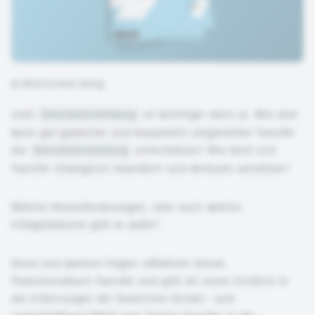
©
DKJS/Carmen König
Gute
Demokratiebildung
ist wichtiger denn je. Wie aber
kann gut geplanter und kooperativ umgesetzter Transfer
die
Demokratiebildung
unterstützen? Wie lässt sich
Transfer strategisch verankern und wirksam umsetzen?
Welche Herausforderungen, aber auch welche
Erfolgsfaktoren gibt es dafür?
Diese und weitere Fragen reflektiert dieses
Praxishandbuch Transfer und gibt dir einen Einblick in
die Erfahrungen der Deutschen Kinder- und