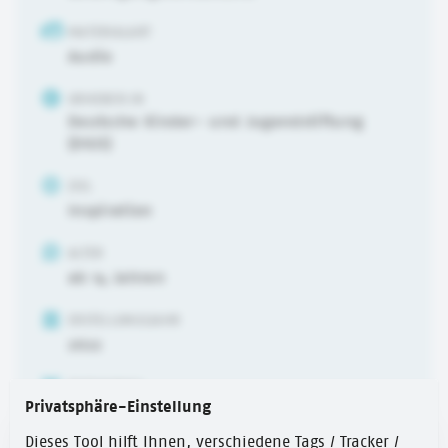
MATERIALART
Audio
URHEBER:IN
Deutsche Kinder- und Jugendstiftung
(DKJS)
ZIEL
Inspiration
ALTER
ab 14 Jahren
ERSTELLUNGSJAHR
2022
ZEITUMFANG
Privatsphäre-Einstellung
30 Min.
Dieses Tool hilft Ihnen, verschiedene Tags / Tracker /