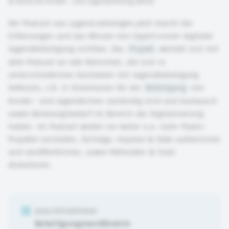
©
Deutsche Kinder- und Jugendstiftung (DKJS)
Der Podcast von jugend.beteiligen.jetzt macht die
Erfahrungen und das Wissen von Expert:innen digitaler
Jugendbeteiligung sichtbar. Das
Projekt
wendet sich mit
dem Podcast an alle Menschen, die sich in
unterschiedlichen Kontexten mit Jugendbeteiligung
befassen, z.B. in Kommunen für die
Beteiligung
von
Kinder- und Jugendlichen zuständig sind und Austausch
sowie Beratungsbedarf im Bereich der Digitalisierung
haben. Im Podcast wollen sie daher u.a. Gute-Praxis-
Projekte vorstellen, Vorträge, Impulse & Talks aufzeichnen
und veröffentlichen, sowie Methoden & Tools
diskutieren.
QUALITÄTSKRIERIUM
Beteiligungsverständnis