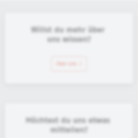
Willst du mehr über 
uns wissen?
über uns
Möchtest du uns etwas 
mitteilen?