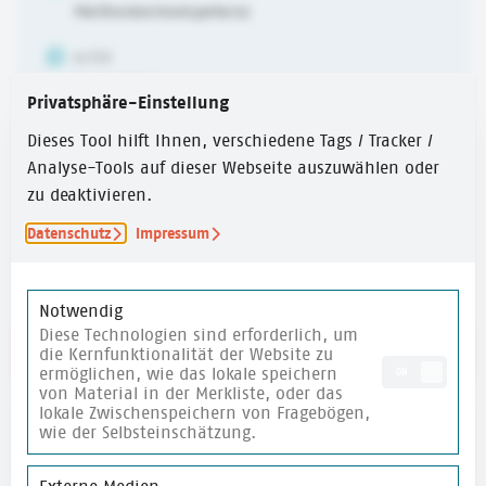
Methodenkompetenz
ALTER
6-10 Jahre
Privatsphäre-Einstellung
ERSTELLUNGSJAHR
Dieses Tool hilft Ihnen, verschiedene Tags / Tracker /
2024
Analyse-Tools auf dieser Webseite auszuwählen oder
zu deaktivieren.
ZEITUMFANG
Über 60 Min.
Datenschutz
Impressum
Notwendig
Diese Technologien sind erforderlich, um
Link zur Methodensammlung
die Kernfunktionalität der Website zu
ermöglichen, wie das lokale speichern
ON
von Material in der Merkliste, oder das
lokale Zwischenspeichern von Fragebögen,
wie der Selbsteinschätzung.
merken