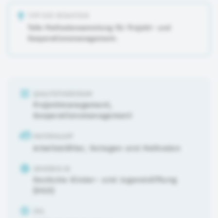
TIPP DER REDAKTION
Tolle Methodensammlung für Projekt- und
Kooperationsmanagement.
QUALITÄTSKRIERIUM
Projektmanagement
,
Kooperationsmanagement
MATERIALART
Arbeitsblätter, Vorlagen und Methoden
URHEBER:IN
Deutsche Kinder- und Jugendstiftung
(DKJS)
ZIEL