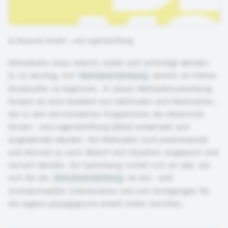
©
Deutsche Kinder- und Jugendstiftung
Demokratie muss erlernt, erlebt und verteidigt werden.
Es ist wichtig, mit
Demokratiebildung
bereits im frühen
Kindesalter zu beginnen. In dieser Methodensammlung
findest du eine Auswahl von Methoden und Materialien,
die in den verschiedenen Programmen der Deutschen
Kinder- und Jugendstiftung (DKJS) entwickelt und
angewendet wurden. Die Methoden sind praxiserprobt
und können je nach Bedarf und Situation angepasst und
variiert werden. Die Sammlung richtet sich an alle, die
sich für die
Demokratiebildung
im Vor- und
Grundschulalter interessieren und sich Anregungen für
die eigene pädagogische Arbeit holen möchten.