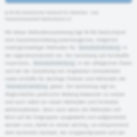
©
IN VIA Katholischer Verband für Mädchen- und
Frauensozialarbeit Deutschland e.V.
Mit dieser Methodensammlung legt IN VIA Deutschland
eine Zusammenstellung praxistauglicher, möglichst
niedrigschwelliger Methoden für
Demokratiebildung
in
der Jugendsozialarbeit vor. Die Sammlung soll Fachkräfte
inspirieren,
Demokratiebildung
in der alltäglichen Praxis
und bei der Gestaltung von Angeboten mitzudenken
sowie Anstöße für wichtige Themen und Methoden der
Demokratiebildung
geben. Die Sammlung regt an,
Möglichkeiten politischer Bildung bewusster zu nutzen
und auch selbst an neuen Methoden und Formaten
weiterzudenken. Denn auch wenn die Methoden mit
Blick auf die Zielgruppen ausgewählt und aufgearbeitet
worden sind, bleibt es immer wichtig, sie entsprechend
dem konkreten Kontext, der Gruppendynamik und der