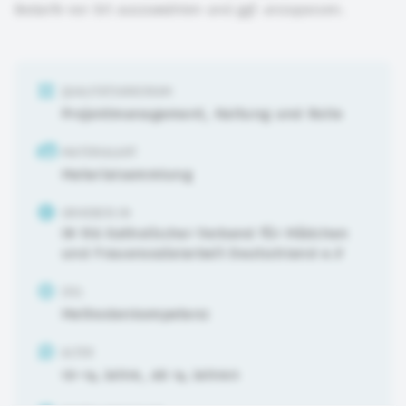
Bedarfe vor Ort auszuwählen und ggf. anzupassen.
QUALITÄTSKRIERIUM
Projektmanagement
,
Haltung und Rolle
MATERIALART
Materialsammlung
URHEBER:IN
IN VIA Katholischer Verband für Mädchen
und Frauensozialarbeit Deutschland e.V
ZIEL
Methodenkompetenz
ALTER
10-14 Jahre
,
ab 14 Jahren