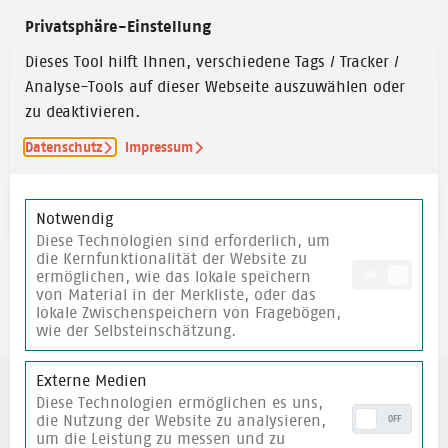
ERSTELLUNGSJAHR
Privatsphäre-Einstellung
2021
Dieses Tool hilft Ihnen, verschiedene Tags / Tracker /
ZEITUMFANG
Analyse-Tools auf dieser Webseite auszuwählen oder
Über 60 Min.
zu deaktivieren.
Datenschutz
Impressum
Link zur PDF-Datei
Notwendig
Diese Technologien sind erforderlich, um
die Kernfunktionalität der Website zu
ermöglichen, wie das lokale speichern
ON
merken
von Material in der Merkliste, oder das
lokale Zwischenspeichern von Fragebögen,
wie der Selbsteinschätzung.
Externe Medien
Diese Technologien ermöglichen es uns,
weitere Materialien
die Nutzung der Website zu analysieren,
OFF
um die Leistung zu messen und zu