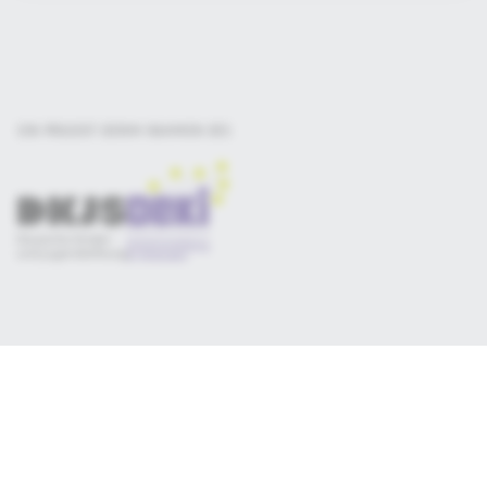
EIN PROJEKT DER
IM RAHMEN DES
Selbsteinschätzung
Materialsammlung
Qualitätskriterien
Newsletter
Datenschutz
Impressum
Consent-Manager