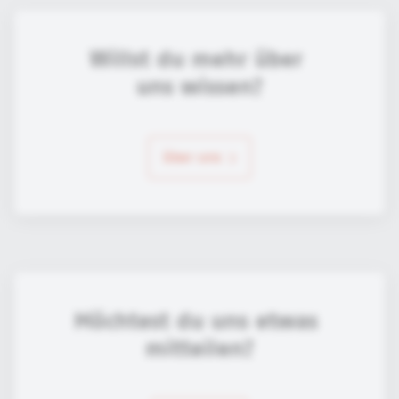
Willst du mehr über 
uns wissen?
über uns
Möchtest du uns etwas 
mitteilen?