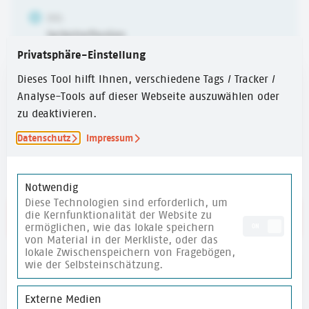
ZIEL
Selbstreflexion
Privatsphäre-Einstellung
ALTER
Dieses Tool hilft Ihnen, verschiedene Tags / Tracker /
6-10 Jahre
,
10-14 Jahre
,
ab 14 Jahren
Analyse-Tools auf dieser Webseite auszuwählen oder
zu deaktivieren.
ZEITUMFANG
Datenschutz
Impressum
15 Min.
Notwendig
Diese Technologien sind erforderlich, um
die Kernfunktionalität der Website zu
Link zum Kartenset
ermöglichen, wie das lokale speichern
ON
von Material in der Merkliste, oder das
lokale Zwischenspeichern von Fragebögen,
wie der Selbsteinschätzung.
merken
Externe Medien