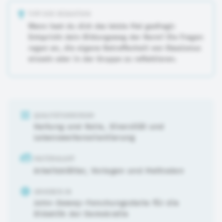
TIPP DER REDAKTION
Wann hast du dich das letzte Mal gesfragt:
Entspricht dein Bildungsweg der Norm? Die Fragen
regen an, die eigene Betroffenheit von Klassismus
einzeln oder in der Gruppe zu reflektieren.
QUALITÄTSKRIERIUM
Haltung und Rolle
,
Diversität und
Lebensweltenorientierung
MATERIALART
Arbeitsblätter, Vorlagen und Methoden
URHEBER:IN
John-Dewey-Forschungsstelle für die
Didaktik der Demokratie