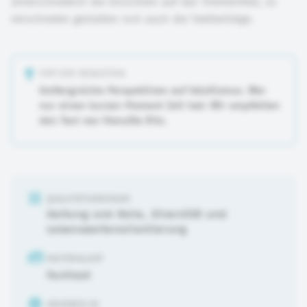
unterschiedlich die Ansichten auf das Themenfeld, so
verschieden gestalten sich auch die Textbeiträge.
TIPP DER REDAKTION
Umfangreiche Perspektiven auf Adultismus. Wer
nur einen kurzen Moment Zeit hat: Wir empfehlen
den Text von ManuEla Ritz.
QUALITÄTSKRIERIUM
Haltung und Rolle
,
Diversität und
Lebensweltenorientierung
MATERIALART
Fachtext
URHEBER:IN