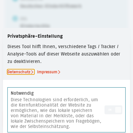
Deutsches Kinderhilfswerk
ZIEL
Kinderrechte
Privatsphäre-Einstellung
ALTER
6-10 Jahre
,
10-14 Jahre
,
ab 14 Jahren
Dieses Tool hilft Ihnen, verschiedene Tags / Tracker /
Analyse-Tools auf dieser Webseite auszuwählen oder
ERSTELLUNGSJAHR
zu deaktivieren.
2024
Datenschutz
Impressum
ZEITUMFANG
30 Min.
Notwendig
Diese Technologien sind erforderlich, um
die Kernfunktionalität der Website zu
ermöglichen, wie das lokale speichern
ON
von Material in der Merkliste, oder das
Link zum Text
lokale Zwischenspeichern von Fragebögen,
wie der Selbsteinschätzung.