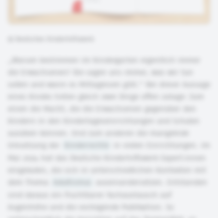
©
Deutsches Kinderhilfswerk
„Warum bestimmen im Kindergarten eigentlich immer
die Erwachsenen? Die sagen uns immer, was wir tun
sollen und wann es Mittagessen gibt.“ Bei dieser Aussage
eines Kindes treten gleich zwei Dinge offen zutage: Zum
einen die Macht, die die Erwachsenen gegenüber den
Kindern in den Kindertageseinrichtungen und Schulen
ausüben können. Und zum anderen die mangelnde
Umsetzung der
Kinderrechte
in vielen Einrichtungen. Im
Mai 2024 hat das Deutsche Kinderhilfswerk Expert:innen
eingeladen, die sich in unterschiedlichen Kontexten mit
dem Thema
Adultismus
auseinandersetzen. Entstanden
sind daraus ein fruchtbarer Fachaustausch auf
Augenhöhe und die vorliegende Publikation. So