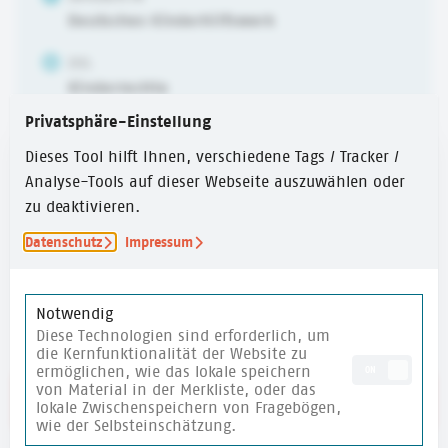
Deutsches Kinderhilfswerk
ZIEL
Kinderrechte
Privatsphäre-Einstellung
ALTER
6-10 Jahre
,
10-14 Jahre
,
ab 14 Jahren
Dieses Tool hilft Ihnen, verschiedene Tags / Tracker /
Analyse-Tools auf dieser Webseite auszuwählen oder
ERSTELLUNGSJAHR
zu deaktivieren.
2024
Datenschutz
Impressum
ZEITUMFANG
30 Min.
Notwendig
Diese Technologien sind erforderlich, um
die Kernfunktionalität der Website zu
ermöglichen, wie das lokale speichern
ON
von Material in der Merkliste, oder das
Link zum Text
lokale Zwischenspeichern von Fragebögen,
wie der Selbsteinschätzung.