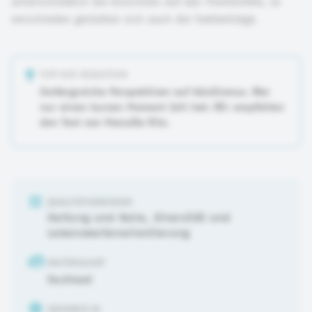
unterschiedlich die Ansichten auf das Themenfeld, so
verschieden gestalten sich auch die Textbeiträge.
TIPP DER REDAKTION
Umfangreiche Perspektiven auf Adultismus. Wer
nur einen kurzen Moment Zeit hat: Wir empfehlen
den Text von ManuEla Ritz.
QUALITÄTSKRIERIUM
Haltung und Rolle
,
Diversität und
Lebensweltenorientierung
MATERIALART
Fachtext
URHEBER:IN