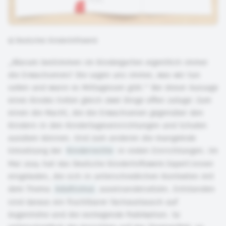
©
Deutsches Kinderhilfswerk
„Warum bestimmen im Kindergarten eigentlich immer
die Erwachsenen? Die sagen uns immer, was wir tun
sollen und wann es Mittagessen gibt.“ Bei dieser Aussage
eines Kindes treten gleich zwei Dinge offen zutage: Zum
einen die Macht, die die Erwachsenen gegenüber den
Kindern in den Kindertageseinrichtungen und Schulen
ausüben können. Und zum anderen die mangelnde
Umsetzung der
Kinderrechte
in vielen Einrichtungen. Im
Mai 2024 hat das Deutsche Kinderhilfswerk Expert:innen
eingeladen, die sich in unterschiedlichen Kontexten mit
dem Thema
Adultismus
auseinandersetzen. Entstanden
sind daraus ein fruchtbarer Fachaustausch auf
Augenhöhe und die vorliegende Publikation. So