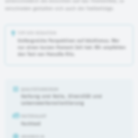
unterschiedlich die Ansichten auf das Themenfeld, so
verschieden gestalten sich auch die Textbeiträge.
TIPP DER REDAKTION
Umfangreiche Perspektiven auf Adultismus. Wer
nur einen kurzen Moment Zeit hat: Wir empfehlen
den Text von ManuEla Ritz.
QUALITÄTSKRIERIUM
Haltung und Rolle
,
Diversität und
Lebensweltenorientierung
MATERIALART
Fachtext
URHEBER:IN