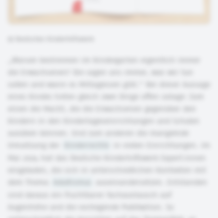
©
Deutsches Kinderhilfswerk
„Warum bestimmen im Kindergarten eigentlich immer
die Erwachsenen? Die sagen uns immer, was wir tun
sollen und wann es Mittagessen gibt.“ Bei dieser Aussage
eines Kindes treten gleich zwei Dinge offen zutage: Zum
einen die Macht, die die Erwachsenen gegenüber den
Kindern in den Kindertageseinrichtungen und Schulen
ausüben können. Und zum anderen die mangelnde
Umsetzung der
Kinderrechte
in vielen Einrichtungen. Im
Mai 2024 hat das Deutsche Kinderhilfswerk Expert:innen
eingeladen, die sich in unterschiedlichen Kontexten mit
dem Thema
Adultismus
auseinandersetzen. Entstanden
sind daraus ein fruchtbarer Fachaustausch auf
Augenhöhe und die vorliegende Publikation. So