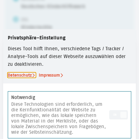
Deutsches Kinderhilfswerk
ZIEL
Kinderrechte
Privatsphäre-Einstellung
ALTER
6-10 Jahre
,
10-14 Jahre
,
ab 14 Jahren
Dieses Tool hilft Ihnen, verschiedene Tags / Tracker /
Analyse-Tools auf dieser Webseite auszuwählen oder
ERSTELLUNGSJAHR
zu deaktivieren.
2024
Datenschutz
Impressum
ZEITUMFANG
30 Min.
Notwendig
Diese Technologien sind erforderlich, um
die Kernfunktionalität der Website zu
ermöglichen, wie das lokale speichern
ON
von Material in der Merkliste, oder das
Link zum Text
lokale Zwischenspeichern von Fragebögen,
wie der Selbsteinschätzung.