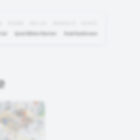
Q
Kontakt
Über uns
Merkliste
Suche
ial
Qualitätskriterien
Publikationen
e