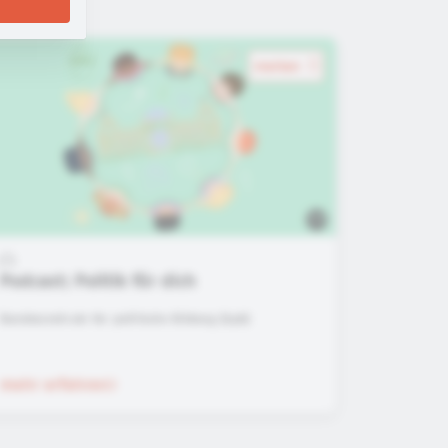
merken
Podcast: Politik für dich
Bundeszentrale für politische Bildung (bpb)
mehr erfahren