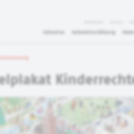
Newsletter
Glossar
FA
Aktuelles
Selbsteinschätzung
Mater
rialsammlung
lplakat Kinderrecht