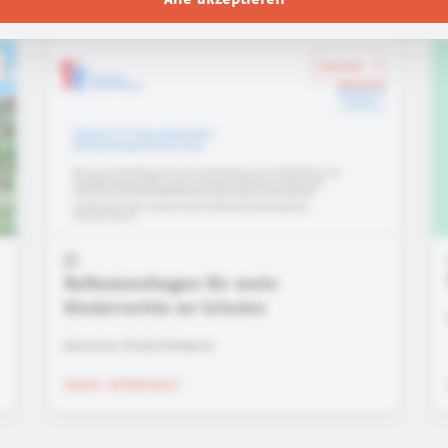
merken
Reflexionsfragen für mehr
Kinderrechte an Schulen
Deutsches Kinderhilfswerk
mehr erfahren