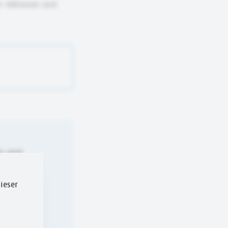
ch-Aktionen und
en und
ieser