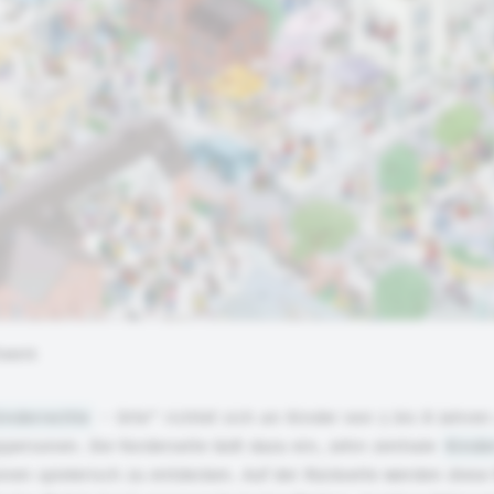
fswerk
inderrechte
– Orte“ richtet sich an Kinder von 5 bis 8 Jahren
ersonen. Die Vorderseite lädt dazu ein, zehn zentrale
Kinde
ionen spielerisch zu entdecken. Auf der Rückseite werden diese