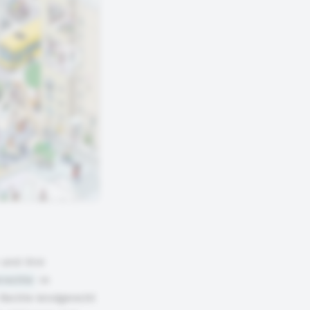
 und ihre
rrechte
in
 Rechte kindgerecht