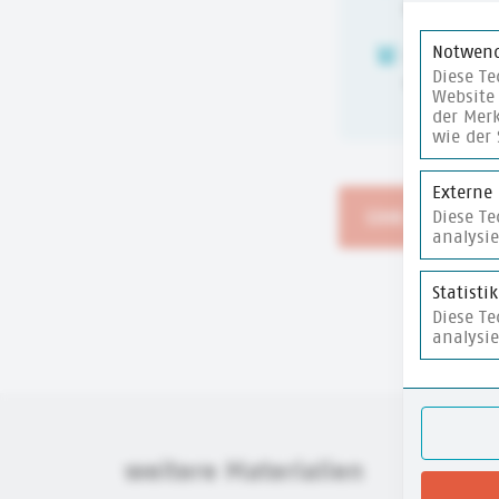
6-10 Jahre
Notwend
ZEITUMFANG
Diese Te
15 Min.
Website 
der Merk
wie der 
Externe
Link zum Wim
Diese T
analysi
Statisti
Diese T
analysi
weitere Materialien