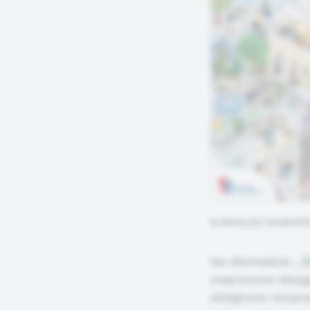
©
Deutsches Kinderhil
Das Wimmelbild „
K
erwachsenen Bezugsp
alltäglichen Situat