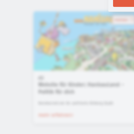
merken
Website für Kinder: HanisauLand -
Politik für dich
Bundeszentrale für politische Bildung (bpb)
mehr erfahren