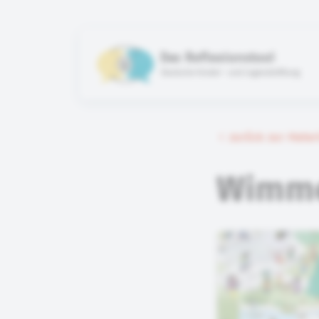
Das Reflexionstool
Deutsche Kinder- und Jugendstiftung
zurück zur Mate
Wimme