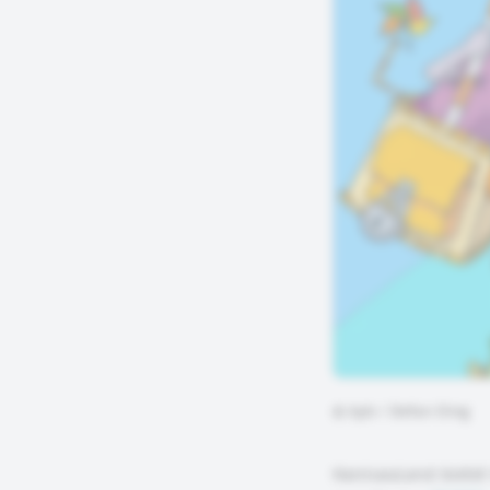
©
bpb / Stefan Eling
HanisauLand bietet