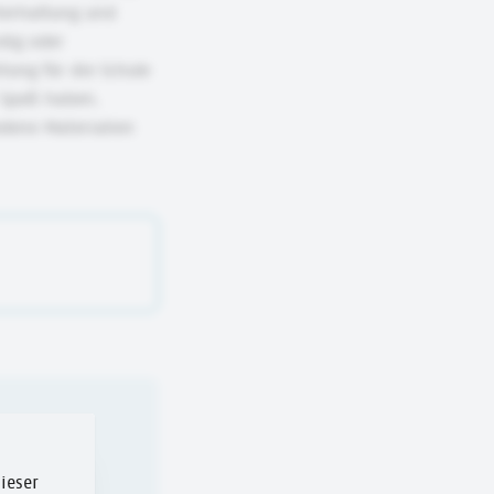
terhaltung und
dig oder
ung für die Schule
r Spaß haben.
dene Materialien
ieser