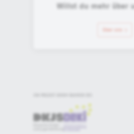
Willst du mehr über 
über uns
EIN PROJEKT DER
IM RAHMEN DES