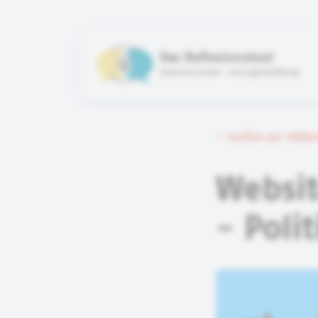
Das Reflexionstool
Deutsche Kinder- und Jugendstiftung
zurück zur Mate
Websit
- Polit