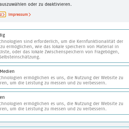
ebildung
auszuwählen oder zu deaktivieren.
ZIEL
z
Impressum
rale für politische
Informationsgewinnu
pb)
ig
chnologien sind erforderlich, um die Kernfunktionalität der
,
10-14 Jahre
zu ermöglichen, wie das lokale speichern von Material in
liste, oder das lokale Zwischenspeichern von Fragebögen,
Selbsteinschätzung.
 Medien
echnologien ermöglichen es uns, die Nutzung der Website zu
eren, um die Leistung zu messen und zu verbessern.
ken
te
merken
echnologien ermöglichen es uns, die Nutzung der Website zu
eren, um die Leistung zu messen und zu verbessern.