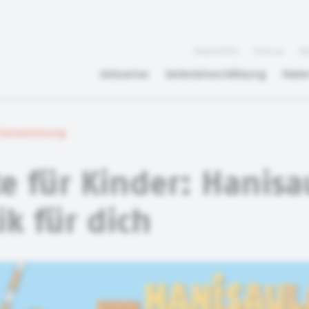
Newsletter
Glossar
FA
Aktuelles
Selbsteinschätzung
Mater
rialsammlung
e für Kinder: Hanis
ik für dich