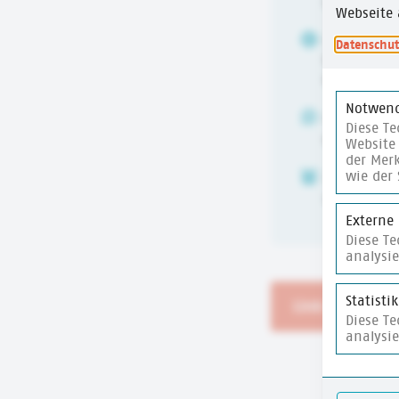
Demokrati
Webseite 
URHEBER:IN
Datenschut
Bundeszent
Bildung (b
Notwend
ALTER
Diese Te
6-10 Jahre
Website 
der Merk
wie der 
ZEITUMFANG
15 Min.
Externe
Diese T
analysi
Statisti
Link zur Websi
Diese T
analysi