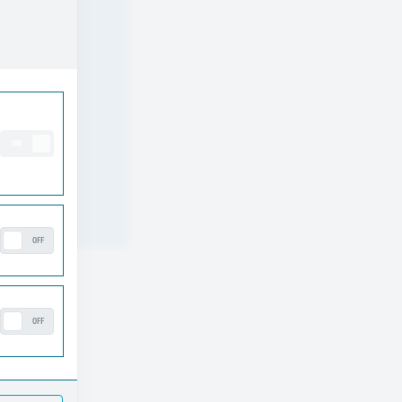
ng
ON
OFF
OFF