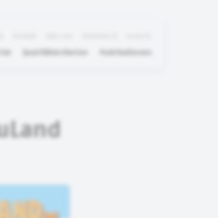
Q
Kontakt
Über uns
Merkliste
Suche
ial
Qualitätskriterien
Publikationen
auLand