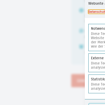
Demokrati
Webseite 
URHEBER:IN
Datenschut
Bundeszent
Bildung (b
Notwend
ALTER
Diese Te
6-10 Jahre
Website 
der Merk
wie der 
ZEITUMFANG
15 Min.
Externe
Diese T
analysi
Statisti
Link zur Websi
Diese T
analysi