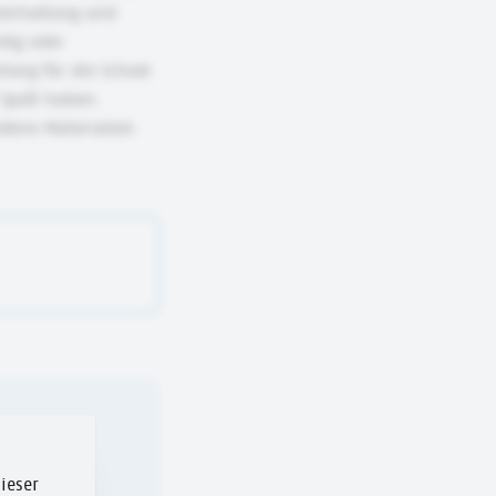
terhaltung und
dig oder
ung für die Schule
r Spaß haben.
dene Materialien
ieser