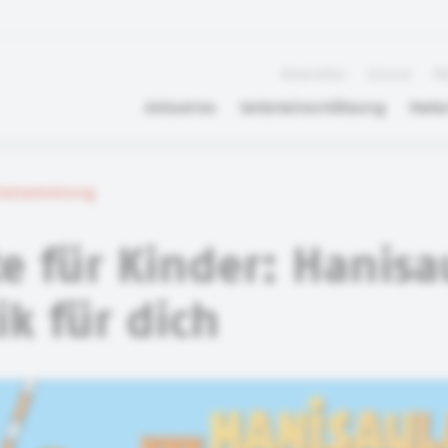
Newsletter
Glossar
FA
Aktuelles
Selbsteinschätzung
Mater
rialsammlung
e für Kinder: Hanis
ik für dich