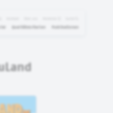
Q
Kontakt
Über uns
Merkliste
Suche
ial
Qualitätskriterien
Publikationen
auLand