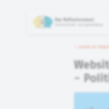
Das Reflexionstool
Deutsche Kinder- und Jugendstiftung
zurück zur Mate
Websit
- Polit