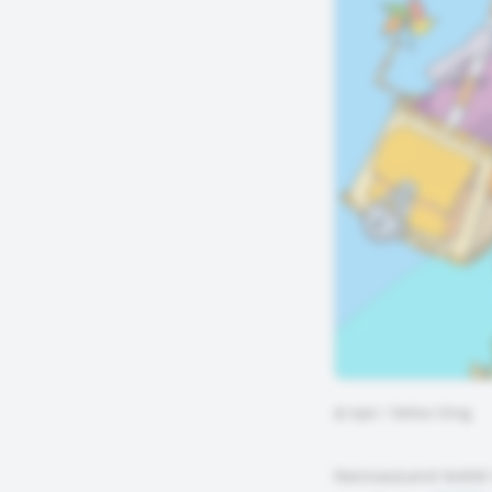
©
bpb / Stefan Eling
HanisauLand bietet