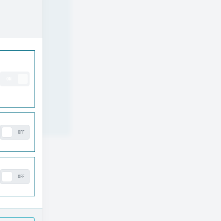
ng
ON
OFF
OFF