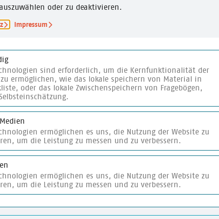
ebildung
auszuwählen oder zu deaktivieren.
ZIEL
z
Impressum
rale für politische
Informationsgewinnu
pb)
ig
chnologien sind erforderlich, um die Kernfunktionalität der
,
10-14 Jahre
zu ermöglichen, wie das lokale speichern von Material in
liste, oder das lokale Zwischenspeichern von Fragebögen,
Selbsteinschätzung.
 Medien
echnologien ermöglichen es uns, die Nutzung der Website zu
eren, um die Leistung zu messen und zu verbessern.
ken
te
merken
echnologien ermöglichen es uns, die Nutzung der Website zu
eren, um die Leistung zu messen und zu verbessern.