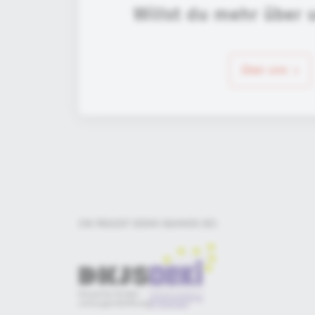
Willst du mehr über 
über uns
EIN PROJEKT DER
IM RAHMEN DES