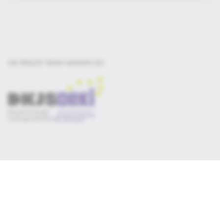
EIN PROJEKT DER
IM RAHMEN DES
Selbsteinschätzung
Materialsammlung
Qualitätskriterien
Newsletter
Datenschutz
Impressum
Consent-Manager