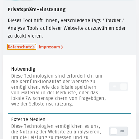
6-10 Jahre
,
10-14 Jahre
Privatsphäre-Einstellung
Dieses Tool hilft Ihnen, verschiedene Tags / Tracker /
ZEITUMFANG
Analyse-Tools auf dieser Webseite auszuwählen oder
15 Min.
zu deaktivieren.
Datenschutz
Impressum
Link zur Website
Notwendig
Diese Technologien sind erforderlich, um
die Kernfunktionalität der Website zu
ermöglichen, wie das lokale speichern
ON
von Material in der Merkliste, oder das
merken
lokale Zwischenspeichern von Fragebögen,
wie der Selbsteinschätzung.
Externe Medien
Diese Technologien ermöglichen es uns,
die Nutzung der Website zu analysieren,
OFF
weitere Materialien
um die Leistung zu messen und zu