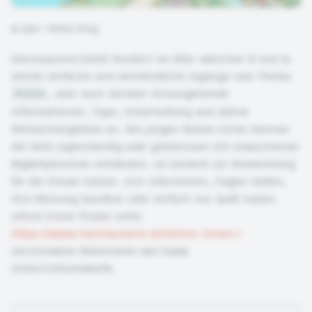
©
bpb / Stefan Eling
HanisauLand bietet Kindern im Alter zwischen 8 und 14
Jahren einfache und verständliche Zugänge zum Thema
Politik
, aber auch darüber hinausgehende
Informationen, Tipps, Unterhaltung und aktive
Mitmachangebote an. Die jungen Nutzer:innen können
die Seite eigenständig oder gemeinsam mit erwachsenen
Begleitpersonen entdecken, sie konkret zur Vorbereitung
für die Schule nutzen, sich informieren, Fragen stellen,
ihre Meinung kundtun oder einfach nur Spaß haben.
Lehrer:innen finden unter
https://www.hanisauland.de/lehrer-innen
verschiedene Materialien wie bspw.
Unterrichtsentwürfe.