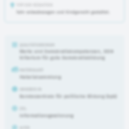
TIPP DER REDAKTION
Sehr anlassbezogen und kindgerecht gestaltet.
QUALITÄTSKRIERIUM
Werte und Demokratiekompetenzen
,
DEIN
Kriterium für gute Demokratiebildung
MATERIALART
Materialsammlung
URHEBER:IN
Bundeszentrale für politische Bildung (bpb)
ZIEL
Informationsgewinnung
ALTER