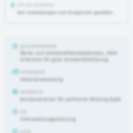
TIPP DER REDAKTION
Sehr anlassbezogen und kindgerecht gestaltet.
QUALITÄTSKRIERIUM
Werte und Demokratiekompetenzen
,
DEIN
Kriterium für gute Demokratiebildung
MATERIALART
Materialsammlung
URHEBER:IN
Bundeszentrale für politische Bildung (bpb)
ZIEL
Informationsgewinnung
ALTER