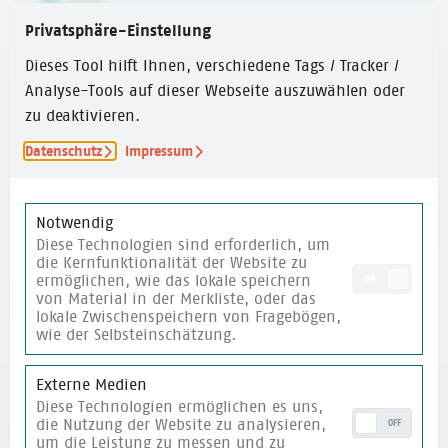
6-10 Jahre
,
10-14 Jahre
Privatsphäre-Einstellung
Dieses Tool hilft Ihnen, verschiedene Tags / Tracker /
ZEITUMFANG
Analyse-Tools auf dieser Webseite auszuwählen oder
15 Min.
zu deaktivieren.
Datenschutz
Impressum
Link zur Website
Notwendig
Diese Technologien sind erforderlich, um
die Kernfunktionalität der Website zu
ermöglichen, wie das lokale speichern
ON
von Material in der Merkliste, oder das
merken
lokale Zwischenspeichern von Fragebögen,
wie der Selbsteinschätzung.
Externe Medien
Diese Technologien ermöglichen es uns,
die Nutzung der Website zu analysieren,
OFF
weitere Materialien
um die Leistung zu messen und zu