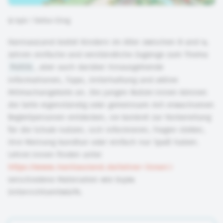
©
bpb / Stefan Eling
HanisauLand bietet Kindern im Alter zwischen 8 und 14
Jahren einfache und verständliche Zugänge zum Thema
Politik
, aber auch darüber hinausgehende
Informationen, Tipps, Unterhaltung und aktive
Mitmachangebote an. Die jungen Nutzer:innen können
die Seite eigenständig oder gemeinsam mit erwachsenen
Begleitpersonen entdecken, sie konkret zur Vorbereitung
für die Schule nutzen, sich informieren, Fragen stellen,
ihre Meinung kundtun oder einfach nur Spaß haben.
Lehrer:innen finden unter
https://www.hanisauland.de/lehrer-innen
verschiedene Materialien wie bspw.
Unterrichtsentwürfe.