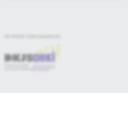
EIN PROJEKT DER
IM RAHMEN DES
Selbsteinschätzung
Materialsammlung
Qualitätskriterien
Newsletter
Datenschutz
Impressum
Consent-Manager