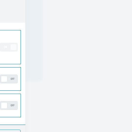
ng
ON
OFF
OFF