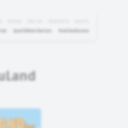
Q
Kontakt
Über uns
Merkliste
Suche
ial
Qualitätskriterien
Publikationen
auLand