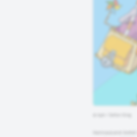
©
bpb / Stefan Eling
HanisauLand bietet