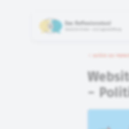
Das Reflexionstool
Deutsche Kinder- und Jugendstiftung
zurück zur Mate
Websit
- Polit