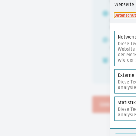
Demokrati
Webseite 
URHEBER:IN
Datenschut
Bundeszent
Bildung (b
Notwend
ALTER
Diese Te
6-10 Jahre
Website 
der Merk
wie der 
ZEITUMFANG
15 Min.
Externe
Diese T
analysi
Statisti
Link zur Websi
Diese T
analysi