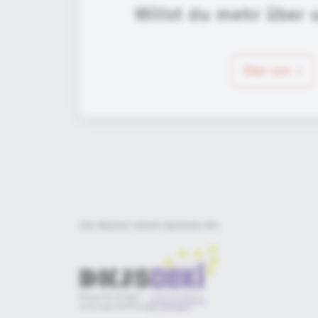
Willst du mehr über 
über uns
EIN PROJEKT DER
IM RAHMEN DES