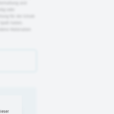
terhaltung und
dig oder
ung für die Schule
r Spaß haben.
dene Materialien
ieser