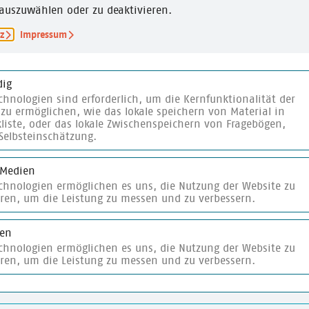
ebildung
auszuwählen oder zu deaktivieren.
ZIEL
z
Impressum
rale für politische
Informationsgewinnu
pb)
ig
chnologien sind erforderlich, um die Kernfunktionalität der
,
10-14 Jahre
zu ermöglichen, wie das lokale speichern von Material in
liste, oder das lokale Zwischenspeichern von Fragebögen,
Selbsteinschätzung.
 Medien
echnologien ermöglichen es uns, die Nutzung der Website zu
eren, um die Leistung zu messen und zu verbessern.
ken
te
merken
echnologien ermöglichen es uns, die Nutzung der Website zu
eren, um die Leistung zu messen und zu verbessern.