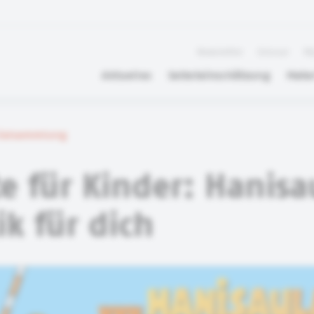
Newsletter
Glossar
FA
Aktuelles
Selbsteinschätzung
Mater
rialsammlung
e für Kinder: Hanis
ik für dich