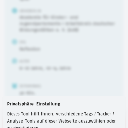
URHEBER:IN
Akademie für Kinder- und
Jugendparlamente / Arbeitskreis deutscher
Bildungsstätten e. V. (AdB)
ZIEL
Reflexion
ALTER
6-10 Jahre
,
10-14 Jahre
ZEITUMFANG
30 Min.
Privatsphäre-Einstellung
Dieses Tool hilft Ihnen, verschiedene Tags / Tracker /
Analyse-Tools auf dieser Webseite auszuwählen oder
Link zum Spiel