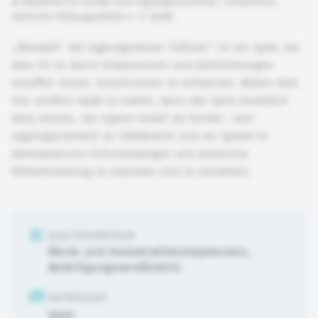
©
Akademie für Kinder und Jugendparlamente / Arbeitskreis
deutscher Bildungsstätten e. V. (AdB)
„Werwolf- die Jugendgremien-Edition“ ist ein Spiel, bei
dem ihr es durch Diskussionen und Abstimmungen
schaffen müsst, Schurk:innen zu enttarnen. Neben dem
Ziel, einfach Spaß zu haben, kann das Spiel zusätzlich
dazu dienen, die eigene Arbeit als Kinder- und
Jugendparlament zu reflektieren und als Spieler:in
demokratische Entscheidungen und politische
Mitbestimmung zu erproben und zu verstehen.
QUALITÄTSKRIERIUM
Werte und Demokratiekompetenzen
,
Beteiligungsverständnis
MATERIALART
Spiel