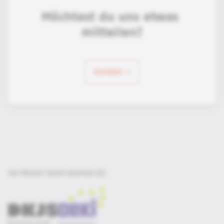
Möchtest du uns etwas 
mitteilen?
Kontakt
EIN PROJEKT DER
IM RAHMEN DES