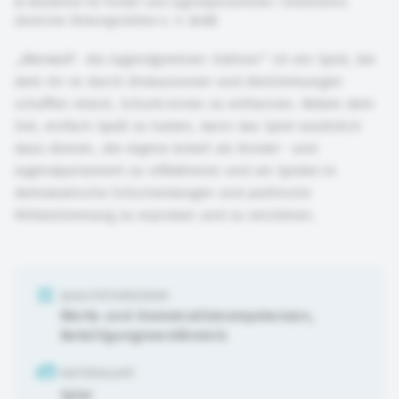
©
Akademie für Kinder und Jugendparlamente / Arbeitskreis
deutscher Bildungsstätten e. V. (AdB)
„Werwolf- die Jugendgremien-Edition“ ist ein Spiel, bei
dem ihr es durch Diskussionen und Abstimmungen
schaffen müsst, Schurk:innen zu enttarnen. Neben dem
Ziel, einfach Spaß zu haben, kann das Spiel zusätzlich
dazu dienen, die eigene Arbeit als Kinder- und
Jugendparlament zu reflektieren und als Spieler:in
demokratische Entscheidungen und politische
Mitbestimmung zu erproben und zu verstehen.
QUALITÄTSKRIERIUM
Werte und Demokratiekompetenzen
,
Beteiligungsverständnis
MATERIALART
Spiel