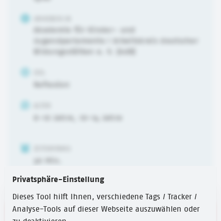
URHEBER:IN
Akademie für Kinder- und
Jugendparlamente / Arbeitskreis deutscher
Bildungsstätten e. V. (AdB)
ZIEL
Reflexion
ALTER
6-10 Jahre
,
10-14 Jahre
ZEITUMFANG
30 Min.
Privatsphäre-Einstellung
Dieses Tool hilft Ihnen, verschiedene Tags / Tracker /
Analyse-Tools auf dieser Webseite auszuwählen oder
Link zum Spiel