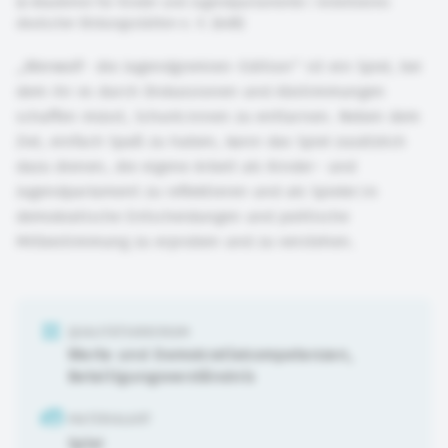
©
Akademie für Kinder und Jugendparlamente / Arbeitskreis
deutscher Bildungsstätten e. V. (AdB)
„Werwolf- die Jugendgremien-Edition“ ist ein Spiel, bei
dem ihr es durch Diskussionen und Abstimmungen
schaffen müsst, Schurk:innen zu enttarnen. Neben dem
Ziel, einfach Spaß zu haben, kann das Spiel zusätzlich
dazu dienen, die eigene Arbeit als Kinder- und
Jugendparlament zu reflektieren und als Spieler:in
demokratische Entscheidungen und politische
Mitbestimmung zu erproben und zu verstehen.
QUALITÄTSKRIERIUM
Werte und Demokratiekompetenzen
,
Beteiligungsverständnis
MATERIALART
Spiel