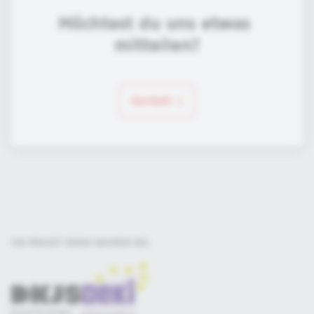
Möchtest du uns etwas 
mitteilen?
Kontakt
EIN PROJEKT DER
IM RAHMEN DES