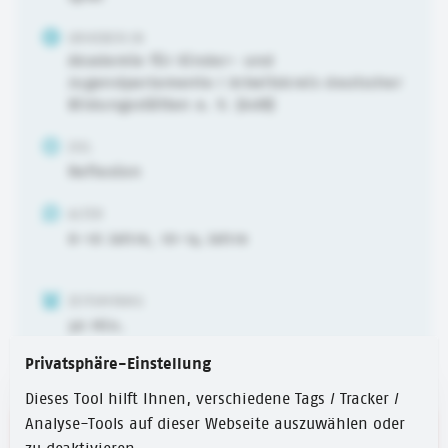
URHEBER:IN
Akademie für Kinder- und
Jugendparlamente / Arbeitskreis deutscher
Bildungsstätten e. V. (AdB)
ZIEL
Reflexion
ALTER
6-10 Jahre
,
10-14 Jahre
ZEITUMFANG
30 Min.
Privatsphäre-Einstellung
Dieses Tool hilft Ihnen, verschiedene Tags / Tracker /
Analyse-Tools auf dieser Webseite auszuwählen oder
Link zum Spiel