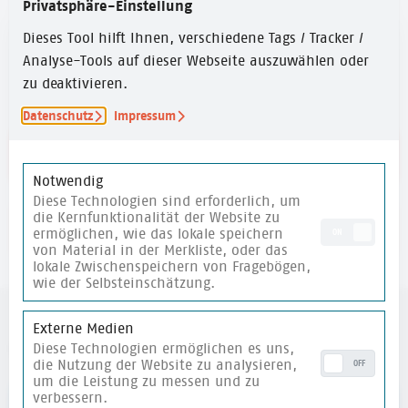
Privatsphäre-Einstellung
ZEITUMFANG
Dieses Tool hilft Ihnen, verschiedene Tags / Tracker /
15 Min.
Analyse-Tools auf dieser Webseite auszuwählen oder
zu deaktivieren.
Datenschutz
Impressum
Link zu den Reflexionsfragen
Notwendig
Diese Technologien sind erforderlich, um
die Kernfunktionalität der Website zu
merken
ermöglichen, wie das lokale speichern
ON
von Material in der Merkliste, oder das
lokale Zwischenspeichern von Fragebögen,
wie der Selbsteinschätzung.
Externe Medien
weitere Materialien
Diese Technologien ermöglichen es uns,
die Nutzung der Website zu analysieren,
OFF
um die Leistung zu messen und zu
verbessern.
merken