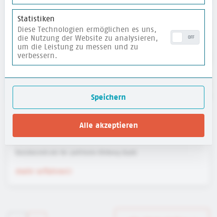
Statistiken
Diese Technologien ermöglichen es uns,
die Nutzung der Website zu analysieren,
OFF
um die Leistung zu messen und zu
verbessern.
Speichern
Website für Kinder: HanisauLand - Politik für
Alle akzeptieren
dich
Bundeszentrale für politische Bildung (bpb)
mehr erfahren