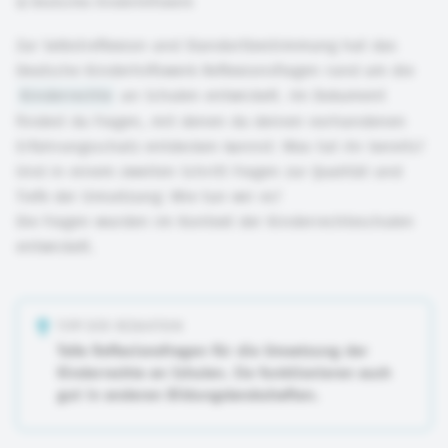
©
Deutsches Kinderhilfswerk
Zur Selbstreflexion und Standortbestimmung hat das
Deutsche Kinderhilfswerk Reflexionsfragen rund um die
Kinderrechte
an Schulen entwickelt. Im Dokument
findest du Fragen, mit denen du deinen vorhandenen
Erfahrungsschatz entdecken kannst: Was tut ihr bereits?
Und in einem zweiten Schritt Fragen zur Qualität und
Tiefe der Umsetzung: Wie tun wir es?
Die Fragen wurden im Kontext der Kinderrechteschulen
entwickelt.
TIPP DER REDAKTION
Tolle Reflexionsfragen für die Umsetzung der
Kinderrechte an Schulen. Sie funktionieren auch
gut in anderen Bildungslandschaften.