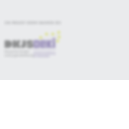
EIN PROJEKT DER
IM RAHMEN DES
Selbsteinschätzung
Materialsammlung
Qualitätskriterien
Newsletter
Datenschutz
Impressum
Consent-Manager