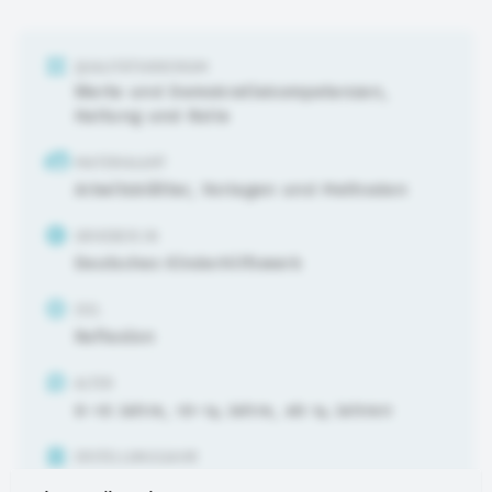
QUALITÄTSKRIERIUM
Werte und Demokratiekompetenzen
,
Haltung und Rolle
MATERIALART
Arbeitsblätter, Vorlagen und Methoden
URHEBER:IN
Deutsches Kinderhilfswerk
ZIEL
Reflexion
ALTER
6-10 Jahre
,
10-14 Jahre
,
ab 14 Jahren
ERSTELLUNGSJAHR
2023