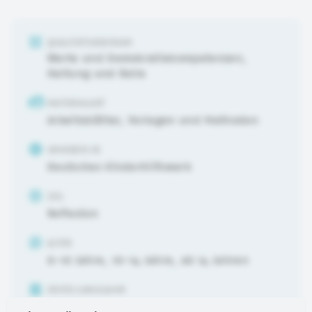
QUALITÄTSKRIERIUM
Werte und Demokratiekompetenzen
,
Haltung und Rolle
MATERIALART
Arbeitsblätter, Vorlagen und Methoden
URHEBER:IN
Deutsches Kinderhilfswerk
ZIEL
Reflexion
ALTER
6-10 Jahre
,
10-14 Jahre
,
ab 14 Jahren
ERSTELLUNGSJAHR
2023