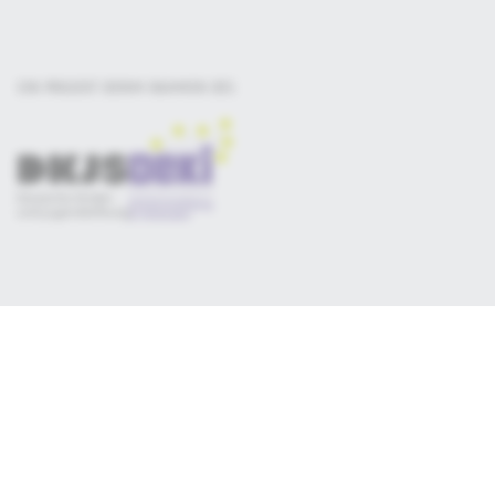
EIN PROJEKT DER
IM RAHMEN DES
Selbsteinschätzung
Materialsammlung
Qualitätskriterien
Newsletter
Datenschutz
Impressum
Consent-Manager