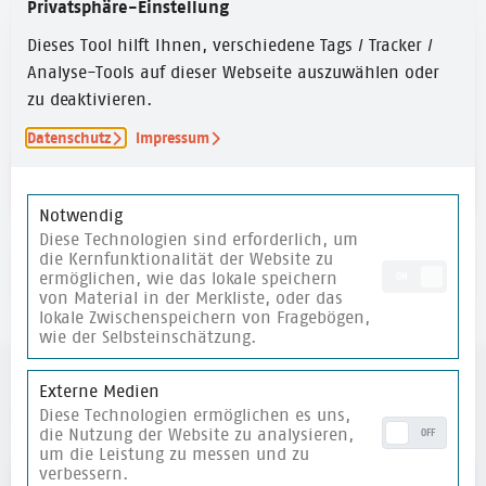
Privatsphäre-Einstellung
ZEITUMFANG
Dieses Tool hilft Ihnen, verschiedene Tags / Tracker /
15 Min.
Analyse-Tools auf dieser Webseite auszuwählen oder
zu deaktivieren.
Datenschutz
Impressum
Link zu den Reflexionsfragen
Notwendig
Diese Technologien sind erforderlich, um
die Kernfunktionalität der Website zu
merken
ermöglichen, wie das lokale speichern
ON
von Material in der Merkliste, oder das
lokale Zwischenspeichern von Fragebögen,
wie der Selbsteinschätzung.
Externe Medien
weitere Materialien
Diese Technologien ermöglichen es uns,
die Nutzung der Website zu analysieren,
OFF
um die Leistung zu messen und zu
verbessern.
merken