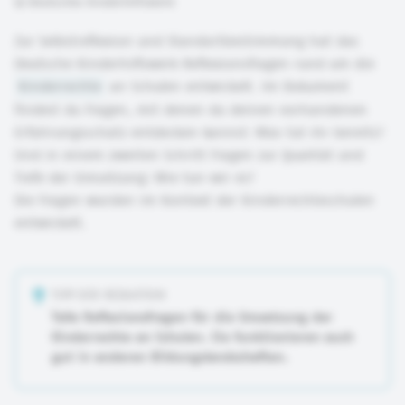
©
Deutsches Kinderhilfswerk
Zur Selbstreflexion und Standortbestimmung hat das
Deutsche Kinderhilfswerk Reflexionsfragen rund um die
Kinderrechte
an Schulen entwickelt. Im Dokument
findest du Fragen, mit denen du deinen vorhandenen
Erfahrungsschatz entdecken kannst: Was tut ihr bereits?
Und in einem zweiten Schritt Fragen zur Qualität und
Tiefe der Umsetzung: Wie tun wir es?
Die Fragen wurden im Kontext der Kinderrechteschulen
entwickelt.
TIPP DER REDAKTION
Tolle Reflexionsfragen für die Umsetzung der
Kinderrechte an Schulen. Sie funktionieren auch
gut in anderen Bildungslandschaften.