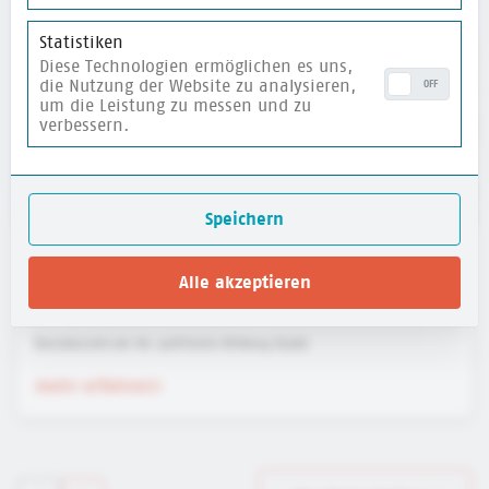
Statistiken
Diese Technologien ermöglichen es uns,
die Nutzung der Website zu analysieren,
OFF
um die Leistung zu messen und zu
verbessern.
Speichern
Website für Kinder: HanisauLand - Politik für
Alle akzeptieren
dich
Bundeszentrale für politische Bildung (bpb)
mehr erfahren