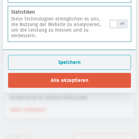
Statistiken
Diese Technologien ermöglichen es uns,
die Nutzung der Website zu analysieren,
OFF
um die Leistung zu messen und zu
verbessern.
Speichern
Website für Kinder: HanisauLand - Politik für
Alle akzeptieren
dich
Bundeszentrale für politische Bildung (bpb)
mehr erfahren