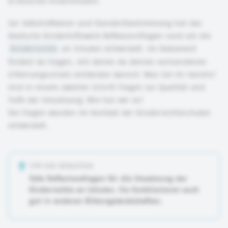
©
Deutsches Kinderhilfswerk
Zur Selbstreflexion und Standortbestimmung hat das
Deutsche Kinderhilfswerk Reflexionsfragen rund um die
Kinderrechte
an Schulen entwickelt. Im Dokument
findest du Fragen, mit denen du deinen vorhandenen
Erfahrungsschatz entdecken kannst: Was tut ihr bereits?
Und in einem zweiten Schritt Fragen zur Qualität und
Tiefe der Umsetzung: Wie tun wir es?
Die Fragen wurden im Kontext der Kinderrechteschulen
entwickelt.
TIPP DER REDAKTION
Tolle Reflexionsfragen für die Umsetzung der
Kinderrechte an Schulen. Sie funktionieren auch
gut in anderen Bildungslandschaften.