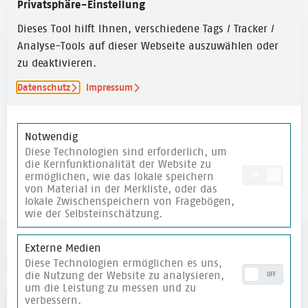
Privatsphäre-Einstellung
ZEITUMFANG
Dieses Tool hilft Ihnen, verschiedene Tags / Tracker /
15 Min.
Analyse-Tools auf dieser Webseite auszuwählen oder
zu deaktivieren.
Datenschutz
Impressum
Link zu den Reflexionsfragen
Notwendig
Diese Technologien sind erforderlich, um
die Kernfunktionalität der Website zu
merken
ermöglichen, wie das lokale speichern
ON
von Material in der Merkliste, oder das
lokale Zwischenspeichern von Fragebögen,
wie der Selbsteinschätzung.
Externe Medien
weitere Materialien
Diese Technologien ermöglichen es uns,
die Nutzung der Website zu analysieren,
OFF
um die Leistung zu messen und zu
verbessern.
merken