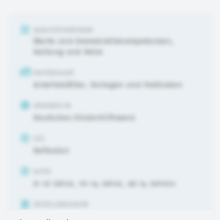
QUALITÄTSKRIERIUM
Werte und Demokratiekompetenzen
,
Haltung und Rolle
MATERIALART
Arbeitsblätter, Vorlagen und Methoden
URHEBER:IN
Deutsches Kinderhilfswerk
ZIEL
Reflexion
ALTER
6-10 Jahre
,
10-14 Jahre
,
ab 14 Jahren
ERSTELLUNGSJAHR
2023