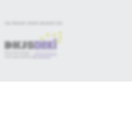
EIN PROJEKT DER
IM RAHMEN DES
Selbsteinschätzung
Materialsammlung
Qualitätskriterien
Newsletter
Datenschutz
Impressum
Consent-Manager