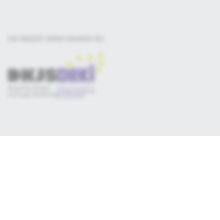
EIN PROJEKT DER
IM RAHMEN DES
Selbsteinschätzung
Materialsammlung
Qualitätskriterien
Newsletter
Datenschutz
Impressum
Consent-Manager