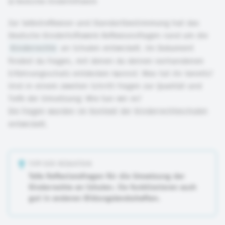
©
Deutsches Kinderhilfswerk
Zur Selbstreflexion und Standortbestimmung hat das
Deutsche Kinderhilfswerk Reflexionsfragen rund um die
Kinderrechte
an Schulen entwickelt. Im Dokument
findest du Fragen, mit denen du deinen vorhandenen
Erfahrungsschatz entdecken kannst: Was tut ihr bereits?
Und in einem zweiten Schritt Fragen zur Qualität und
Tiefe der Umsetzung: Wie tun wir es?
Die Fragen wurden im Kontext der Kinderrechteschulen
entwickelt.
TIPP DER REDAKTION
Tolle Reflexionsfragen für die Umsetzung der
Kinderrechte an Schulen. Sie funktionieren auch
gut in anderen Bildungslandschaften.