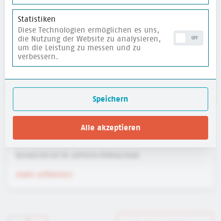
Statistiken
Diese Technologien ermöglichen es uns,
die Nutzung der Website zu analysieren,
OFF
um die Leistung zu messen und zu
verbessern.
Speichern
Website für Kinder: HanisauLand - Politik für
Alle akzeptieren
dich
Bundeszentrale für politische Bildung (bpb)
mehr erfahren