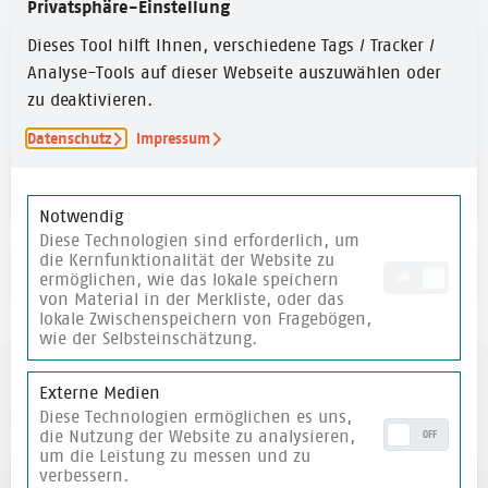
Privatsphäre-Einstellung
ZEITUMFANG
Dieses Tool hilft Ihnen, verschiedene Tags / Tracker /
15 Min.
Analyse-Tools auf dieser Webseite auszuwählen oder
zu deaktivieren.
Datenschutz
Impressum
Link zu den Reflexionsfragen
Notwendig
Diese Technologien sind erforderlich, um
die Kernfunktionalität der Website zu
merken
ermöglichen, wie das lokale speichern
ON
von Material in der Merkliste, oder das
lokale Zwischenspeichern von Fragebögen,
wie der Selbsteinschätzung.
Externe Medien
weitere Materialien
Diese Technologien ermöglichen es uns,
die Nutzung der Website zu analysieren,
OFF
um die Leistung zu messen und zu
verbessern.
merken