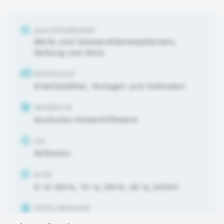
QUALITÄTSKRIERIUM
Werte und Demokratiekompetenzen
,
Haltung und Rolle
MATERIALART
Arbeitsblätter, Vorlagen und Methoden
URHEBER:IN
Deutsches Kinderhilfswerk
ZIEL
Reflexion
ALTER
6-10 Jahre
,
10-14 Jahre
,
ab 14 Jahren
ERSTELLUNGSJAHR
2023