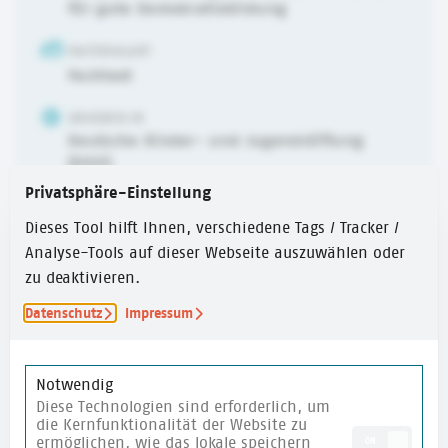
für gute Demokratiebildung
MATERIALART
Fachtext
URHEBER:IN
Deutsche Kinder- und Jugendstiftung
(DKJS)
Privatsphäre-Einstellung
ZIEL
Dieses Tool hilft Ihnen, verschiedene Tags / Tracker /
Transfer
Analyse-Tools auf dieser Webseite auszuwählen oder
ALTER
zu deaktivieren.
6-10 Jahre
,
10-14 Jahre
,
ab 14 Jahren
Datenschutz
Impressum
ERSTELLUNGSJAHR
2024
Notwendig
Diese Technologien sind erforderlich, um
ZEITUMFANG
die Kernfunktionalität der Website zu
Über 60 Min.
ermöglichen, wie das lokale speichern
ON