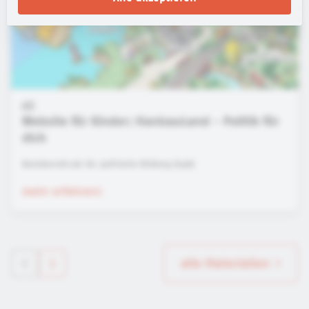
Website für Kinder: HanisauLand - Politik für
dich
Bundeszentrale für politische Bildung (bpb)
mehr erfahren
alle Materialien