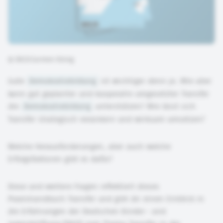
©
DKJS/Carmen König
Gute
Demokratiebildung
ist wichtiger denn je. Wie aber
kann gut geplanter und kooperativ umgesetzter Transfer
die
Demokratiebildung
unterstützen? Wie lässt sich
Transfer strategisch verankern und wirksam umsetzen?
Welche Herausforderungen, aber auch welche
Erfolgsfaktoren gibt es dafür?
Diese und weitere Fragen reflektiert dieses
Praxishandbuch Transfer und gibt dir einen Einblick in
die Erfahrungen der Deutschen Kinder- und