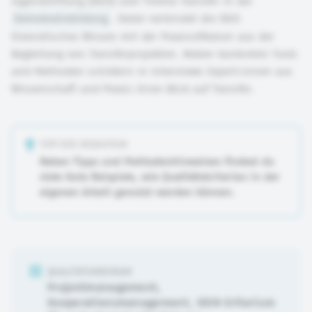
Jugendstiftung (DKJS) zum Thema Transfer in der
Demokratiebildung
. Dabei verbindet die DKJS
theoretisches Wissen mit der Praxisreflexion aus der
Begleitung von Transferprojekten. Neben konkreten Tools
und Methoden schildern in Interviews Expert:innen aus
Wissenschaft und Praxis ihren Blick auf Transfer.
TIPP DER REDAKTION
Neben Tipps und Methodenhinweisen findest du
viele Gute Beispiele, wie Qualitätskriterien in der
eigenen Arbeit genutzt werden können.
QUALITÄTSKRIERIUM
Projektmanagement
,
Kooperationsmanagement
,
DEIN Kriterium