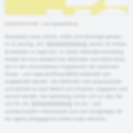
©
Deutsche Kinder- und Jugendstiftung
Demokratie muss erlernt, erlebt und verteidigt werden.
Es ist wichtig, mit
Demokratiebildung
bereits im frühen
Kindesalter zu beginnen. In dieser Methodensammlung
findest du eine Auswahl von Methoden und Materialien,
die in den verschiedenen Programmen der Deutschen
Kinder- und Jugendstiftung (DKJS) entwickelt und
angewendet wurden. Die Methoden sind praxiserprobt
und können je nach Bedarf und Situation angepasst und
variiert werden. Die Sammlung richtet sich an alle, die
sich für die
Demokratiebildung
im Vor- und
Grundschulalter interessieren und sich Anregungen für
die eigene pädagogische Arbeit holen möchten.