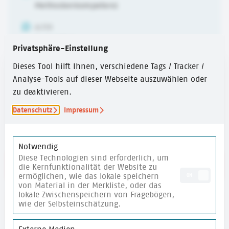
Methodenkompetenz
ALTER
6-10 Jahre
Privatsphäre-Einstellung
ERSTELLUNGSJAHR
Dieses Tool hilft Ihnen, verschiedene Tags / Tracker /
2024
Analyse-Tools auf dieser Webseite auszuwählen oder
zu deaktivieren.
ZEITUMFANG
Über 60 Min.
Datenschutz
Impressum
Notwendig
Diese Technologien sind erforderlich, um
Link zur Methodensammlung
die Kernfunktionalität der Website zu
ermöglichen, wie das lokale speichern
ON
von Material in der Merkliste, oder das
lokale Zwischenspeichern von Fragebögen,
wie der Selbsteinschätzung.
merken