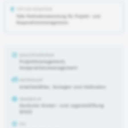
TIPP DER REDAKTION
Tolle Methodensammlung für Projekt- und
Kooperationsmanagement.
QUALITÄTSKRIERIUM
Projektmanagement
,
Kooperationsmanagement
MATERIALART
Arbeitsblätter, Vorlagen und Methoden
URHEBER:IN
Deutsche Kinder- und Jugendstiftung
(DKJS)
ZIEL