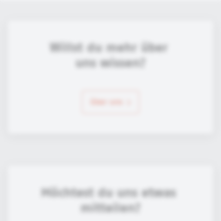
Willst du mehr über 
uns wissen?
über uns
Möchtest du uns etwas 
mitteilen?