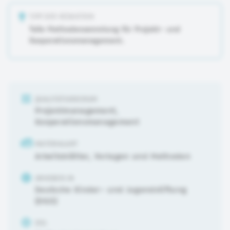
TIPP DER REDAKTION
Tolle Methodensammlung für Projekt- und
Kooperationsmanagement.
QUALITÄTSKRIERIUM
Projektmanagement
,
Kooperationsmanagement
MATERIALART
Arbeitsblätter, Vorlagen und Methoden
URHEBER:IN
Deutsche Kinder- und Jugendstiftung
(DKJS)
ZIEL