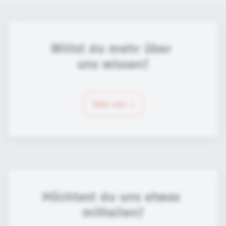
Willst du mehr über 
uns wissen?
über uns
Möchtest du uns etwas 
mitteilen?