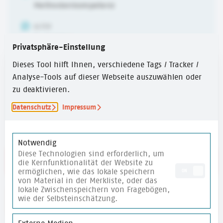
Methodenkompetenz
ALTER
6-10 Jahre
Privatsphäre-Einstellung
ERSTELLUNGSJAHR
Dieses Tool hilft Ihnen, verschiedene Tags / Tracker /
2024
Analyse-Tools auf dieser Webseite auszuwählen oder
zu deaktivieren.
ZEITUMFANG
Über 60 Min.
Datenschutz
Impressum
Notwendig
Diese Technologien sind erforderlich, um
Link zur Methodensammlung
die Kernfunktionalität der Website zu
ermöglichen, wie das lokale speichern
ON
von Material in der Merkliste, oder das
lokale Zwischenspeichern von Fragebögen,
wie der Selbsteinschätzung.
merken