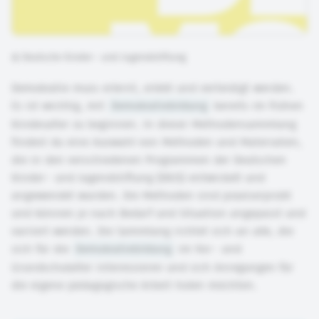
©
Deutsche Kinder- und Jugendstiftung
Demokratie muss erlernt, erlebt und verteidigt werden.
Es ist wichtig, mit
Demokratiebildung
bereits im frühen
Kindesalter zu beginnen. In dieser Methodensammlung
findest du eine Auswahl von Methoden und Materialien,
die in den verschiedenen Programmen der Deutschen
Kinder- und Jugendstiftung (DKJS) entwickelt und
angewendet wurden. Die Methoden sind praxiserprobt
und können je nach Bedarf und Situation angepasst und
variiert werden. Die Sammlung richtet sich an alle, die
sich für die
Demokratiebildung
im Vor- und
Grundschulalter interessieren und sich Anregungen für
die eigene pädagogische Arbeit holen möchten.