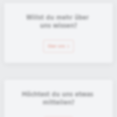
Willst du mehr über 
uns wissen?
über uns
Möchtest du uns etwas 
mitteilen?