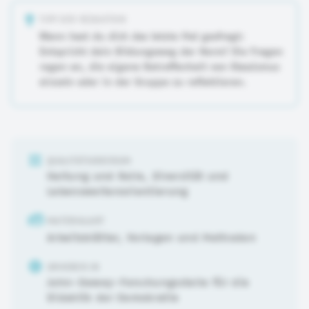
TIPP DER REDAKTION
Wann hast du dich das letzte Mal gesfragt:
Entspricht dein Bildungsweg der Norm? Die Fragen
regen an, die eigene Betroffenheit von Klassismus
einzeln oder in der Gruppe zu reflektieren.
QUALITÄTSKRIERIUM
Haltung und Rolle
,
Diversität und
Lebensweltenorientierung
MATERIALART
Arbeitsblätter, Vorlagen und Methoden
URHEBER:IN
John-Dewey-Forschungsstelle für die
Didaktik der Demokratie