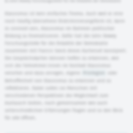
©
John Dewey Forschungsstelle für die Didaktik der Demokratie
Klassismus ist kein einfaches Thema. Auch weil er eine
noch häufig übersehene Diskriminierungsform ist, kann
es sinnvoll sein, Klassismus im Rahmen politischer
Bildung zu thematisieren. Dafür hat die John Dewey
Forschungsstelle für die Didaktik der Demokratie
zusammen mit Francis Seeck dieses Kartenset konzipiert.
Die Gesprächskarten können helfen zu erkennen, wie
sich die Teilnehmer:innen im Kontext Klassismus
verorten und dazu anregen, eigene
Privilegien
oder
Betroffenheit von Klassismus zu erkennen und zu
reflektieren. Dabei sollen sie Menschen mit
verschiedenen Perspektiven die Möglichkeit zum
Austausch bieten, nach gemeinsamen wie auch
unterschiedlichen Erfahrungen fragen und so den Blick
für alle öffnen.