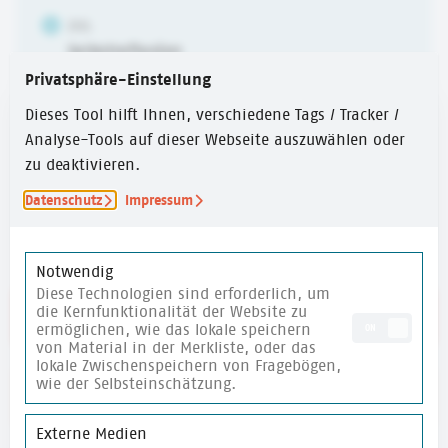
ZIEL
Selbstreflexion
Privatsphäre-Einstellung
ALTER
Dieses Tool hilft Ihnen, verschiedene Tags / Tracker /
6-10 Jahre
,
10-14 Jahre
,
ab 14 Jahren
Analyse-Tools auf dieser Webseite auszuwählen oder
zu deaktivieren.
ZEITUMFANG
Datenschutz
Impressum
15 Min.
Notwendig
Diese Technologien sind erforderlich, um
die Kernfunktionalität der Website zu
Link zum Kartenset
ermöglichen, wie das lokale speichern
ON
von Material in der Merkliste, oder das
lokale Zwischenspeichern von Fragebögen,
wie der Selbsteinschätzung.
merken
Externe Medien