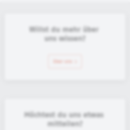
Willst du mehr über 
uns wissen?
über uns
Möchtest du uns etwas 
mitteilen?