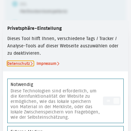
ZIEL
Methodenkompetenz
ALTER
Privatsphäre-Einstellung
6-10 Jahre
,
10-14 Jahre
Dieses Tool hilft Ihnen, verschiedene Tags / Tracker /
ERSTELLUNGSJAHR
Analyse-Tools auf dieser Webseite auszuwählen oder
2024
zu deaktivieren.
ZEITUMFANG
Datenschutz
Impressum
Über 60 Min.
Notwendig
Diese Technologien sind erforderlich, um
die Kernfunktionalität der Website zu
ermöglichen, wie das lokale speichern
ON
Link zum Handbuch
von Material in der Merkliste, oder das
lokale Zwischenspeichern von Fragebögen,
wie der Selbsteinschätzung.
merken