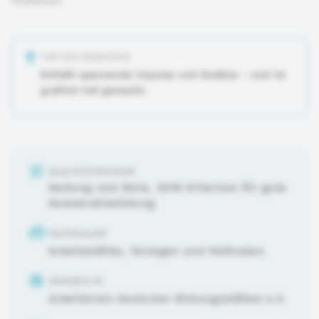
Probieren.
TIPP DER REDAKTION
Enthält spannende Impulse und Ansätze - und ist
grafisch toll gemacht.
QUALITÄTSKRIERIUM
Haltung und Rolle
,
DEIN Kriterium für gute
Demokratiebildung
MATERIALART
Arbeitsblätter, Vorlagen und Methoden
URHEBER:IN
Arbeitskreis deutscher Bildungsstätten e.V.