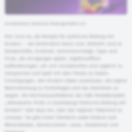
©
Arbeitskreis deutscher Bildungsstätten e.V.
Hier sind sie, die Rezepte für politische Bildung mit
Kindern – die letztendlich keine sind. Vielmehr sind es
Denkanstöße, Einblicke, Serviervorschläge, Tipps und
Tricks, die Anregungen geben. Ergebnisoffene
Aufforderungen, um sich vorzubereiten und zugleich zu
entspannen und Spaß mit dem Thema zu haben.
Ermutigungen, den Kindern etwas zuzutrauen, die eigene
Wahrnehmung zu hinterfragen und das Abenteuer zu
wagen. Die Abschlusspublikation des AdB-Modellprojekts
„Demokratie-Profis in Ausbildung! Politische Bildung mit
Kindern“ lädt dazu ein, über den eigenen Tellerrand zu
schauen. Sie gibt einen Überblick sowie Anlässe zum
Weiterdenken, Recherchieren, Lesen, Diskutieren und