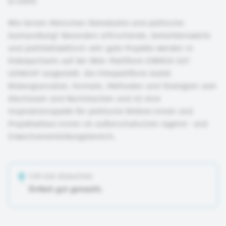
©
JoDDiD
Wie lernen Menschen Demokratie und politische
Aushandlung? Besonders erfrischende, bemerkenswerte
und politikdidaktisch sehr gute Projekte werden in
Videoportraits auf der Web-Plattform EINFACH GUT
GEMACHT vorgestellt. Die Filmplattform bietet
Bildungsansätze, Formate, Methoden und Strategien zum
Abschauen und Nachmachen und ist eine
Inspirationsquelle für politische Bildner:innen und
Projektakteur:innen im außerschulischen Jugend- und
Erwachsenenbildungsbereich.
TIPP DER REDAKTION
Einfach gut gemacht.