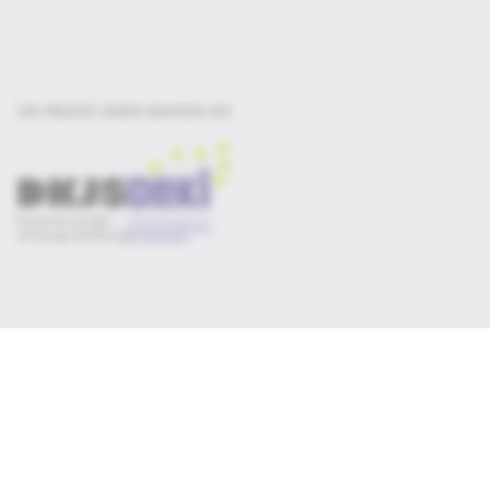
EIN PROJEKT DER
IM RAHMEN DES
Selbsteinschätzung
Materialsammlung
Qualitätskriterien
Newsletter
Datenschutz
Impressum
Consent-Manager