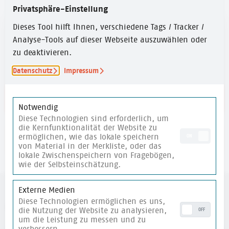
2023
Privatsphäre-Einstellung
Dieses Tool hilft Ihnen, verschiedene Tags / Tracker /
ZEITUMFANG
Analyse-Tools auf dieser Webseite auszuwählen oder
15 Min.
zu deaktivieren.
Datenschutz
Impressum
Link zur Website
Notwendig
Diese Technologien sind erforderlich, um
die Kernfunktionalität der Website zu
ermöglichen, wie das lokale speichern
ON
merken
von Material in der Merkliste, oder das
lokale Zwischenspeichern von Fragebögen,
wie der Selbsteinschätzung.
Externe Medien
Diese Technologien ermöglichen es uns,
weitere Materialien
die Nutzung der Website zu analysieren,
OFF
um die Leistung zu messen und zu
verbessern.