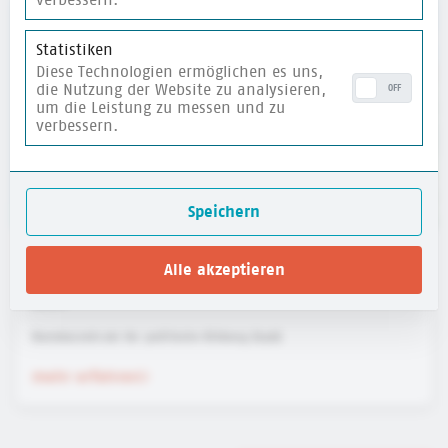
merken
Statistiken
Diese Technologien ermöglichen es uns,
die Nutzung der Website zu analysieren,
OFF
um die Leistung zu messen und zu
verbessern.
Speichern
Alle akzeptieren
Website für Kinder: HanisauLand - Politik für
dich
Bundeszentrale für politische Bildung (bpb)
mehr erfahren