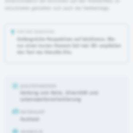
unterschiedlich die Ansichten auf das Themenfeld, so
verschieden gestalten sich auch die Textbeiträge.
TIPP DER REDAKTION
Umfangreiche Perspektiven auf Adultismus. Wer
nur einen kurzen Moment Zeit hat: Wir empfehlen
den Text von ManuEla Ritz.
QUALITÄTSKRIERIUM
Haltung und Rolle
,
Diversität und
Lebensweltenorientierung
MATERIALART
Fachtext
URHEBER:IN