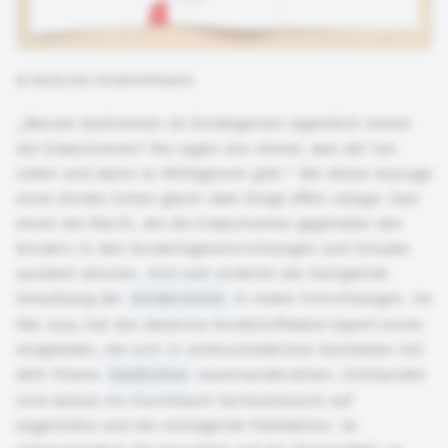
©
Deutsches Kinderhilfswerk
„Warum bestimmen im Kindergarten eigentlich immer
die Erwachsenen? Die sagen uns immer, was wir tun
sollen und wann es Mittagessen gibt.“ Bei dieser Aussage
eines Kindes treten gleich zwei Dinge offen zutage: Zum
einen die Macht, die die Erwachsenen gegenüber den
Kindern in den Kindertageseinrichtungen und Schulen
ausüben können. Und zum anderen die mangelnde
Umsetzung der
Kinderrechte
in vielen Einrichtungen. Im
Mai 2024 hat das Deutsche Kinderhilfswerk Expert:innen
eingeladen, die sich in unterschiedlichen Kontexten mit
dem Thema
Adultismus
auseinandersetzen. Entstanden
sind daraus ein fruchtbarer Fachaustausch auf
Augenhöhe und die vorliegende Publikation. So