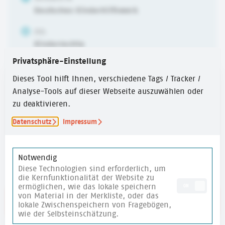
Deutsches Kinderhilfswerk
ZIEL
Kinderrechte
Privatsphäre-Einstellung
ALTER
6-10 Jahre
,
10-14 Jahre
,
ab 14 Jahren
Dieses Tool hilft Ihnen, verschiedene Tags / Tracker /
Analyse-Tools auf dieser Webseite auszuwählen oder
ERSTELLUNGSJAHR
zu deaktivieren.
2024
Datenschutz
Impressum
ZEITUMFANG
30 Min.
Notwendig
Diese Technologien sind erforderlich, um
die Kernfunktionalität der Website zu
ermöglichen, wie das lokale speichern
ON
von Material in der Merkliste, oder das
Link zum Text
lokale Zwischenspeichern von Fragebögen,
wie der Selbsteinschätzung.