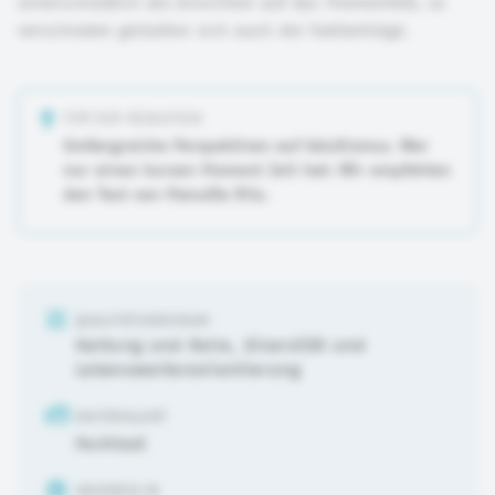
unterschiedlich die Ansichten auf das Themenfeld, so
verschieden gestalten sich auch die Textbeiträge.
TIPP DER REDAKTION
Umfangreiche Perspektiven auf Adultismus. Wer
nur einen kurzen Moment Zeit hat: Wir empfehlen
den Text von ManuEla Ritz.
QUALITÄTSKRIERIUM
Haltung und Rolle
,
Diversität und
Lebensweltenorientierung
MATERIALART
Fachtext
URHEBER:IN