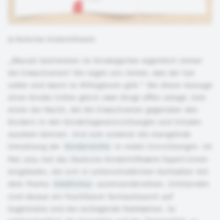
©
Deutsches Kinderhilfswerk
„Warum bestimmen im Kindergarten eigentlich immer
die Erwachsenen? Die sagen uns immer, was wir tun
sollen und wann es Mittagessen gibt.“ Bei dieser Aussage
eines Kindes treten gleich zwei Dinge offen zutage: Zum
einen die Macht, die die Erwachsenen gegenüber den
Kindern in den Kindertageseinrichtungen und Schulen
ausüben können. Und zum anderen die mangelnde
Umsetzung der
Kinderrechte
in vielen Einrichtungen. Im
Mai 2024 hat das Deutsche Kinderhilfswerk Expert:innen
eingeladen, die sich in unterschiedlichen Kontexten mit
dem Thema
Adultismus
auseinandersetzen. Entstanden
sind daraus ein fruchtbarer Fachaustausch auf
Augenhöhe und die vorliegende Publikation. So