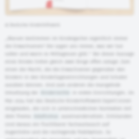
©
Deutsches Kinderhilfswerk
„Warum bestimmen im Kindergarten eigentlich immer
die Erwachsenen? Die sagen uns immer, was wir tun
sollen und wann es Mittagessen gibt.“ Bei dieser Aussage
eines Kindes treten gleich zwei Dinge offen zutage: Zum
einen die Macht, die die Erwachsenen gegenüber den
Kindern in den Kindertageseinrichtungen und Schulen
ausüben können. Und zum anderen die mangelnde
Umsetzung der
Kinderrechte
in vielen Einrichtungen. Im
Mai 2024 hat das Deutsche Kinderhilfswerk Expert:innen
eingeladen, die sich in unterschiedlichen Kontexten mit
dem Thema
Adultismus
auseinandersetzen. Entstanden
sind daraus ein fruchtbarer Fachaustausch auf
Augenhöhe und die vorliegende Publikation. So