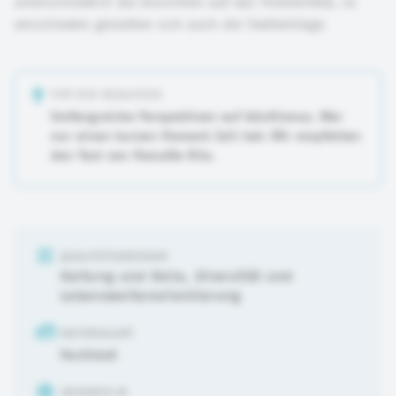
unterschiedlich die Ansichten auf das Themenfeld, so
verschieden gestalten sich auch die Textbeiträge.
TIPP DER REDAKTION
Umfangreiche Perspektiven auf Adultismus. Wer
nur einen kurzen Moment Zeit hat: Wir empfehlen
den Text von ManuEla Ritz.
QUALITÄTSKRIERIUM
Haltung und Rolle
,
Diversität und
Lebensweltenorientierung
MATERIALART
Fachtext
URHEBER:IN